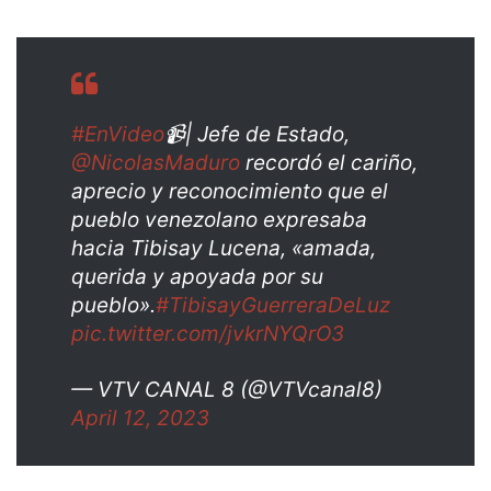
#EnVideo
📹| Jefe de Estado,
@NicolasMaduro
recordó el cariño,
aprecio y reconocimiento que el
pueblo venezolano expresaba
hacia Tibisay Lucena, «amada,
querida y apoyada por su
pueblo».
#TibisayGuerreraDeLuz
pic.twitter.com/jvkrNYQrO3
— VTV CANAL 8 (@VTVcanal8)
April 12, 2023