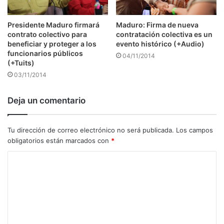
Presidente Maduro firmará
Maduro: Firma de nueva
contrato colectivo para
contratación colectiva es un
beneficiar y proteger a los
evento histórico (+Audio)
funcionarios públicos
04/11/2014
(+Tuits)
03/11/2014
Deja un comentario
Tu dirección de correo electrónico no será publicada.
Los campos
obligatorios están marcados con
*
C
o
m
e
n