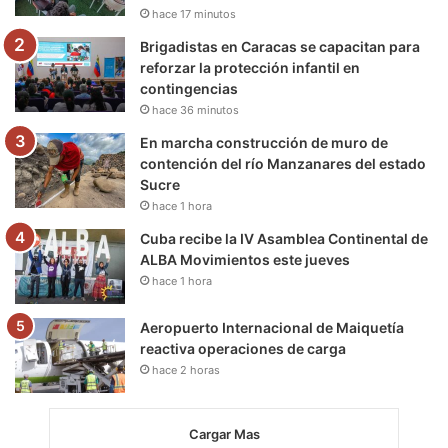
k
a
m
hace 17 minutos
m
Brigadistas en Caracas se capacitan para
reforzar la protección infantil en
contingencias
hace 36 minutos
En marcha construcción de muro de
contención del río Manzanares del estado
Sucre
hace 1 hora
Cuba recibe la IV Asamblea Continental de
ALBA Movimientos este jueves
hace 1 hora
Aeropuerto Internacional de Maiquetía
reactiva operaciones de carga
hace 2 horas
Cargar Mas