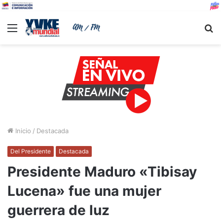
Menu
B
Inicio
/
Destacada
Del Presidente
Destacada
Presidente Maduro «Tibisay
Lucena» fue una mujer
guerrera de luz