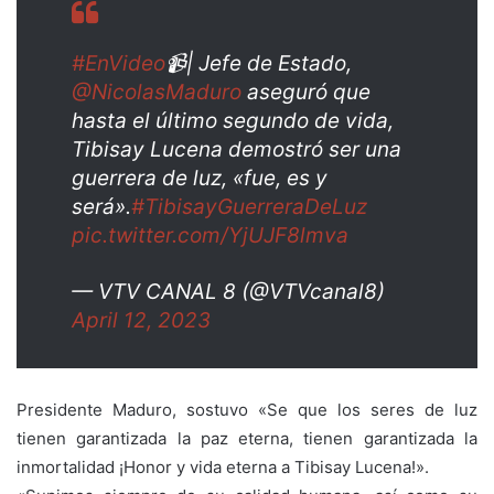
#EnVideo
📹| Jefe de Estado,
@NicolasMaduro
aseguró que
hasta el último segundo de vida,
Tibisay Lucena demostró ser una
guerrera de luz, «fue, es y
será».
#TibisayGuerreraDeLuz
pic.twitter.com/YjUJF8lmva
— VTV CANAL 8 (@VTVcanal8)
April 12, 2023
Presidente Maduro, sostuvo «Se que los seres de luz
tienen garantizada la paz eterna, tienen garantizada la
inmortalidad ¡Honor y vida eterna a Tibisay Lucena!».