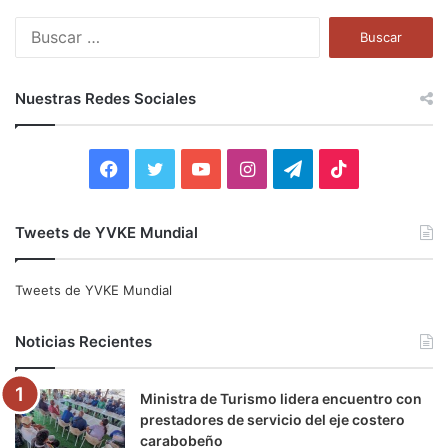
B
u
s
c
Nuestras Redes Sociales
a
r
:
F
T
Y
I
T
T
a
w
o
n
e
i
Tweets de YVKE Mundial
c
i
u
s
l
k
e
t
T
t
e
T
Tweets de YVKE Mundial
b
t
u
a
g
o
Noticias Recientes
o
e
b
g
r
k
Ministra de Turismo lidera encuentro con
o
r
e
r
a
prestadores de servicio del eje costero
carabobeño