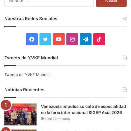
u
s
c
Nuestras Redes Sociales
a
r
:
F
T
Y
I
T
T
a
w
o
n
e
i
Tweets de YVKE Mundial
c
i
u
s
l
k
e
t
T
t
e
T
Tweets de YVKE Mundial
b
t
u
a
g
o
Noticias Recientes
o
e
b
g
r
k
Venezuela impulsa su café de especialidad
o
r
e
r
a
en la feria internacional SIGEP Asia 2026
hace 20 minutos
k
a
m