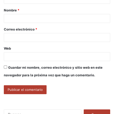
a
Nombre
*
r
i
o
Correo electrónico
*
*
Web
Guardar mi nombre, correo electrónico y sitio web en este
navegador para la próxima vez que haga un comentario.
B