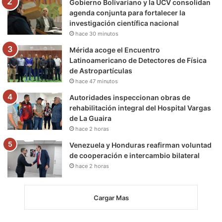
m
Gobierno Bolivariano y la UCV consolidan
agenda conjunta para fortalecer la
investigación científica nacional
hace 30 minutos
Mérida acoge el Encuentro
Latinoamericano de Detectores de Física
de Astropartículas
hace 47 minutos
Autoridades inspeccionan obras de
rehabilitación integral del Hospital Vargas
de La Guaira
hace 2 horas
Venezuela y Honduras reafirman voluntad
de cooperación e intercambio bilateral
hace 2 horas
Cargar Mas