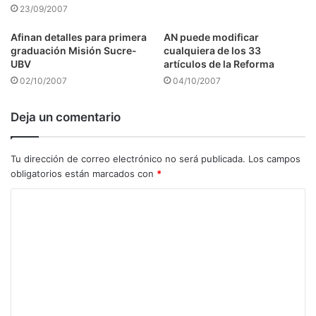
23/09/2007
Afinan detalles para primera
AN puede modificar
graduación Misión Sucre-
cualquiera de los 33
UBV
artículos de la Reforma
02/10/2007
04/10/2007
Deja un comentario
Tu dirección de correo electrónico no será publicada.
Los campos
obligatorios están marcados con
*
C
o
m
e
n
t