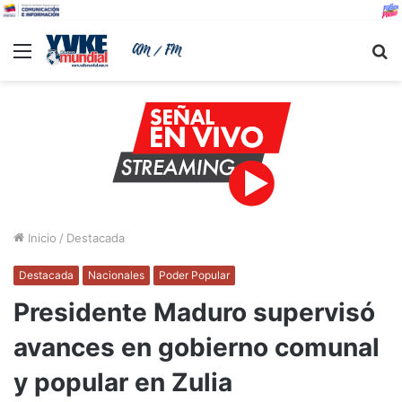
Menu
B
Inicio
/
Destacada
Destacada
Nacionales
Poder Popular
Presidente Maduro supervisó
avances en gobierno comunal
y popular en Zulia