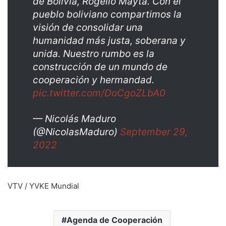
de Bolivia, Rogelio Mayta. Con el
pueblo boliviano compartimos la
visión de consolidar una
humanidad más justa, soberana y
unida. Nuestro rumbo es la
construcción de un mundo de
cooperación y hermandad.
pic.twitter.com/DoCgoZLbA0
— Nicolás Maduro
(@NicolasMaduro)
September 29,
2022
VTV / YVKE Mundial
Agenda de Cooperación