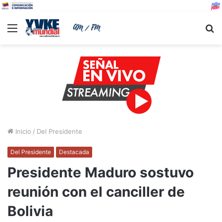
Menu
B
Inicio
/
Del Presidente
Del Presidente
Destacada
Presidente Maduro sostuvo
reunión con el canciller de
Bolivia