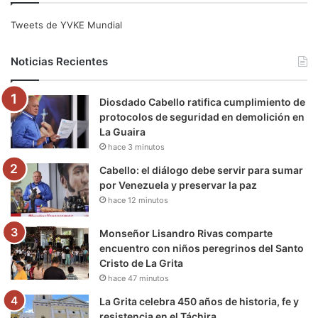
e
t
T
t
e
T
Tweets de YVKE Mundial
b
t
u
a
g
o
Noticias Recientes
o
e
b
g
r
k
Diosdado Cabello ratifica cumplimiento de
o
r
e
r
a
protocolos de seguridad en demolición en
La Guaira
k
a
m
hace 3 minutos
m
Cabello: el diálogo debe servir para sumar
por Venezuela y preservar la paz
hace 12 minutos
Monseñor Lisandro Rivas comparte
encuentro con niños peregrinos del Santo
Cristo de La Grita
hace 47 minutos
La Grita celebra 450 años de historia, fe y
resistencia en el Táchira