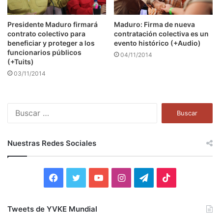
Presidente Maduro firmará
Maduro: Firma de nueva
contrato colectivo para
contratación colectiva es un
beneficiar y proteger a los
evento histórico (+Audio)
funcionarios públicos
04/11/2014
(+Tuits)
03/11/2014
B
u
s
c
Nuestras Redes Sociales
a
r
:
F
T
Y
I
T
T
a
w
o
n
e
i
Tweets de YVKE Mundial
c
i
u
s
l
k