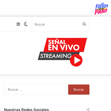
Sidebar
Switch
Buscar
skin
B
u
s
c
a
Nuestras Redes Sociales