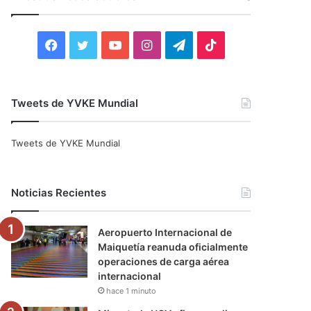
r
:
F
T
Y
I
T
T
a
w
o
n
e
i
c
i
u
s
l
k
Tweets de YVKE Mundial
e
t
T
t
e
T
Tweets de YVKE Mundial
b
t
u
a
g
o
o
e
b
g
r
k
Noticias Recientes
o
r
e
r
a
Aeropuerto Internacional de
k
a
m
Maiquetía reanuda oficialmente
operaciones de carga aérea
m
internacional
hace 1 minuto