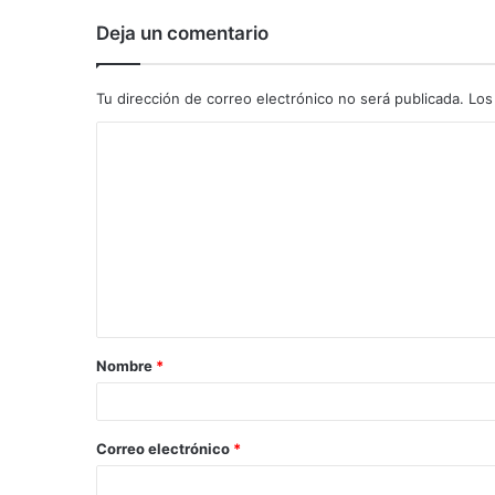
Deja un comentario
Tu dirección de correo electrónico no será publicada.
Los
C
o
m
e
n
t
a
Nombre
*
r
i
o
Correo electrónico
*
*