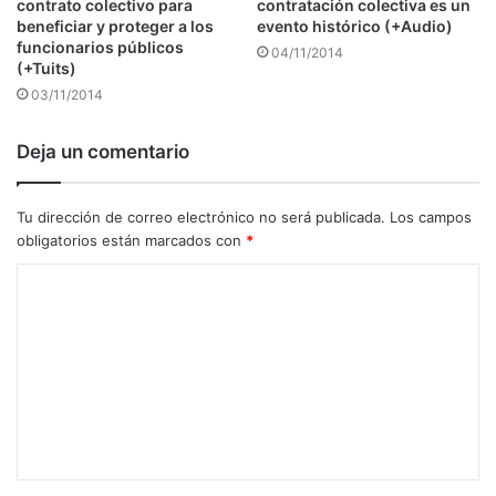
contrato colectivo para
contratación colectiva es un
beneficiar y proteger a los
evento histórico (+Audio)
funcionarios públicos
04/11/2014
(+Tuits)
03/11/2014
Deja un comentario
Tu dirección de correo electrónico no será publicada.
Los campos
obligatorios están marcados con
*
C
o
m
e
n
t
a