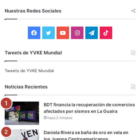
s
c
Nuestras Redes Sociales
a
r
:
F
T
Y
I
T
T
a
w
o
n
e
i
Tweets de YVKE Mundial
c
i
u
s
l
k
e
t
T
t
e
T
Tweets de YVKE Mundial
b
t
u
a
g
o
Noticias Recientes
o
e
b
g
r
k
BDT financia la recuperación de comercios
o
r
e
r
a
afectados por sismos en La Guaira
hace 2 minutos
k
a
m
m
Daniela Rivera se baña de oro en vela en
los Juegos Centroamericanos