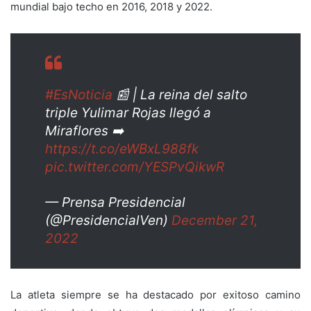
mundial bajo techo en 2016, 2018 y 2022.
#EsNoticia
📰 | La reina del salto
triple Yulimar Rojas llegó a
Miraflores ➡️
https://t.co/eWBxL988fk
pic.twitter.com/YESPvQikwR
— Prensa Presidencial
(@PresidencialVen)
December 21,
2022
La atleta siempre se ha destacado por exitoso camino