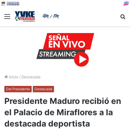
Menu
B
Inicio
/
Destacada
Del Presidente
Destacada
Presidente Maduro recibió en
el Palacio de Miraflores a la
destacada deportista