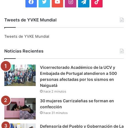
F
T
Y
I
T
T
a
w
o
n
e
i
Tweets de YVKE Mundial
c
i
u
s
l
k
e
t
T
t
e
T
Tweets de YVKE Mundial
b
t
u
a
g
o
Noticias Recientes
o
e
b
g
r
k
Vicerrectorado Académico de la UCV y
o
r
e
r
a
Embajada de Portugal atendieron a 500
personas afectadas por los sismos en
k
a
m
Naiguatá
hace 2 minutos
m
30 mujeres Carrizaleñas se forman en
confección
hace 31 minutos
Defensoría del Pueblo y Gobernación de La