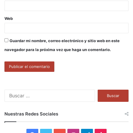
*
Web
Guardar mi nombre, correo electrónico y sitio web en este
navegador para la próxima vez que haga un comentario.
B
u
s
c
Nuestras Redes Sociales
a
r
: