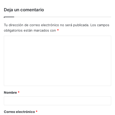
Deja un comentario
Tu dirección de correo electrónico no será publicada.
Los campos
obligatorios están marcados con
*
C
o
m
e
n
t
a
Nombre
*
r
i
o
Correo electrónico
*