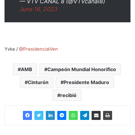
— VTV CANAL 8 (@VTVcanal8)
June 16, 2023
Yvke /
@PresidencialVen
AMB
Campeón Mundial Honorifico
Cinturón
Presidente Maduro
recibió