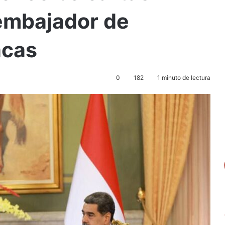
 embajador de
acas
0
182
1 minuto de lectura