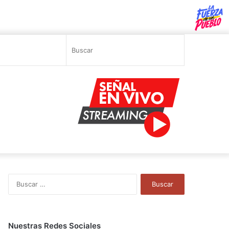
Sidebar
Switch
Buscar
skin
B
u
s
c
a
Nuestras Redes Sociales