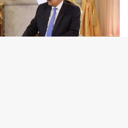
ela, Nicolás Maduro, recibió en el Palacio de Miraflores al
sidy, quien presentó sus Cartas Credenciales. Este
rtalecimiento de las relaciones diplomáticas entre ambas
presó el cálido sentimiento del pueblo venezolano hacia
miento mutuo como naciones hermanas. “Compartimos
, la estabilidad regional, la coexistencia pacífica y la