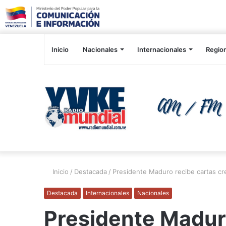
Inicio
Nacionales
Internacionales
Regio
Inicio
/
Destacada
/
Presidente Maduro recibe cartas cr
Destacada
Internacionales
Nacionales
Presidente Madur