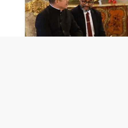
Este miércoles 30 de julio, el presidente de Venezu
embajador de la República de Indonesia, Fikry Cas
encuentro simboliza un paso significativo en el fo
naciones, que se remontan a 1959.
Durante la ceremonia, el mandatario venezolano ex
Cassidy, resaltando la importancia del reconoci
valores comunes como la defensa del multilateralismo