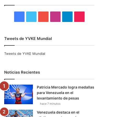
r
:
F
T
Y
I
T
T
a
w
o
n
e
i
c
i
u
s
l
k
Tweets de YVKE Mundial
e
t
T
t
e
T
Tweets de YVKE Mundial
b
t
u
a
g
o
o
e
b
g
r
k
Noticias Recientes
o
r
e
r
a
Patricia Mercado logra medallas
k
a
m
para Venezuela en el
levantamiento de pesas
m
hace 7 minutos
Venezuela destaca en el