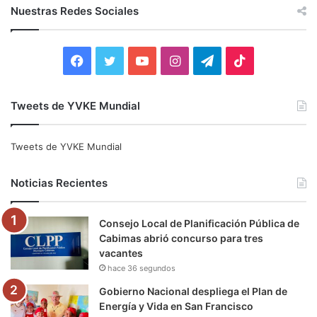
c
Nuestras Redes Sociales
a
r
:
F
T
Y
I
T
T
a
w
o
n
e
i
Tweets de YVKE Mundial
c
i
u
s
l
k
e
t
T
t
e
T
Tweets de YVKE Mundial
b
t
u
a
g
o
Noticias Recientes
o
e
b
g
r
k
Consejo Local de Planificación Pública de
o
r
e
r
a
Cabimas abrió concurso para tres
vacantes
k
a
m
hace 36 segundos
m
Gobierno Nacional despliega el Plan de
Energía y Vida en San Francisco