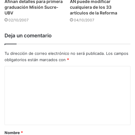
Afinan detalles para primera
AN puede modificar
graduación Misión Sucre-
cualquiera de los 33
UBV
artículos de la Reforma
02/10/2007
04/10/2007
Deja un comentario
Tu dirección de correo electrónico no será publicada.
Los campos
obligatorios están marcados con
*
C
o
m
e
n
t
a
Nombre
*
r