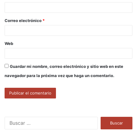
i
o
Correo electrónico
*
*
Web
Guardar mi nombre, correo electrónico y sitio web en este
navegador para la próxima vez que haga un comentario.
B
u
s