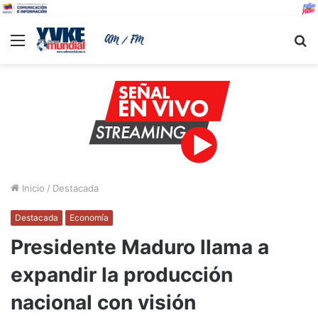
Menu
B
Inicio
/
Destacada
Destacada
Economía
Presidente Maduro llama a
expandir la producción
nacional con visión