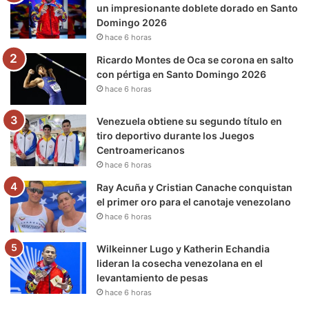
o
r
e
r
a
un impresionante doblete dorado en Santo
Domingo 2026
k
a
m
hace 6 horas
m
Ricardo Montes de Oca se corona en salto
con pértiga en Santo Domingo 2026
hace 6 horas
Venezuela obtiene su segundo título en
tiro deportivo durante los Juegos
Centroamericanos
hace 6 horas
Ray Acuña y Cristian Canache conquistan
el primer oro para el canotaje venezolano
hace 6 horas
Wilkeinner Lugo y Katherin Echandia
lideran la cosecha venezolana en el
levantamiento de pesas
hace 6 horas