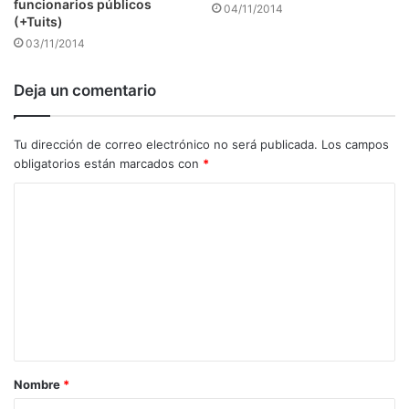
funcionarios públicos
04/11/2014
(+Tuits)
03/11/2014
Deja un comentario
Tu dirección de correo electrónico no será publicada.
Los campos
obligatorios están marcados con
*
C
o
m
e
n
t
a
Nombre
*
r