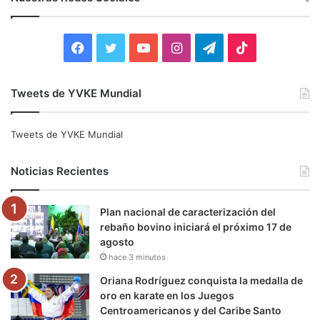
a
r
:
F
T
Y
I
T
T
a
w
o
n
e
i
Tweets de YVKE Mundial
c
i
u
s
l
k
e
t
T
t
e
T
Tweets de YVKE Mundial
b
t
u
a
g
o
Noticias Recientes
o
e
b
g
r
k
Plan nacional de caracterización del
o
r
e
r
a
rebaño bovino iniciará el próximo 17 de
agosto
k
a
m
hace 3 minutos
m
Oriana Rodríguez conquista la medalla de
oro en karate en los Juegos
Centroamericanos y del Caribe Santo