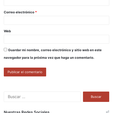
i
o
Correo electrónico
*
*
Web
Guardar mi nombre, correo electrónico y sitio web en este
navegador para la próxima vez que haga un comentario.
B
u
s
c
Nuestras Redes Sociales