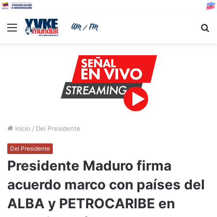
Menu
B
Inicio
/
Del Presidente
Del Presidente
Presidente Maduro firma
acuerdo marco con países del
ALBA y PETROCARIBE en