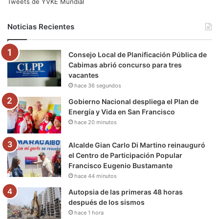
e
t
T
t
e
T
Tweets de YVKE Mundial
b
t
u
a
g
o
Noticias Recientes
o
e
b
g
r
k
Consejo Local de Planificación Pública de
o
r
e
r
a
Cabimas abrió concurso para tres
vacantes
k
a
m
hace 36 segundos
m
Gobierno Nacional despliega el Plan de
Energía y Vida en San Francisco
hace 20 minutos
Alcalde Gian Carlo Di Martino reinauguró
el Centro de Participación Popular
Francisco Eugenio Bustamante
hace 44 minutos
Autopsia de las primeras 48 horas
después de los sismos
hace 1 hora