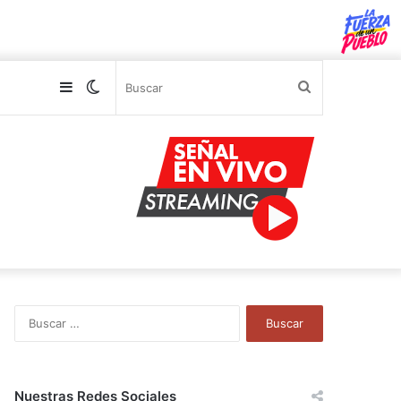
Sidebar
Switch
Buscar
skin
B
u
s
c
a
Nuestras Redes Sociales