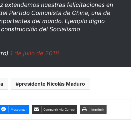
ez extendemos nuestras felicitaciones en
 del Partido Comunista de China, una de
importantes del mundo. Ejemplo digno
 construcción del Socialismo
uro)
1 de julio de 2018
na
presidente Nicolás Maduro
Messenger
Compartir via Correo
Imprimir