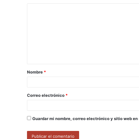
C
o
m
e
n
t
a
Nombre
*
r
i
o
Correo electrónico
*
*
Guardar mi nombre, correo electrónico y sitio web en