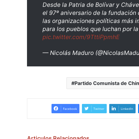
Desde la Patria de Bolívar y Cháv
el 97º aniversario de la fundación
las organizaciones políticas más 
para los pueblos que luchan por la
pic.twitter.com/9TttiPpmhE
— Nicolás Maduro (@NicolasMad
Partido Comunista de Chi
Facebook
Twitter
LinkedIn
Articulos Relacionados