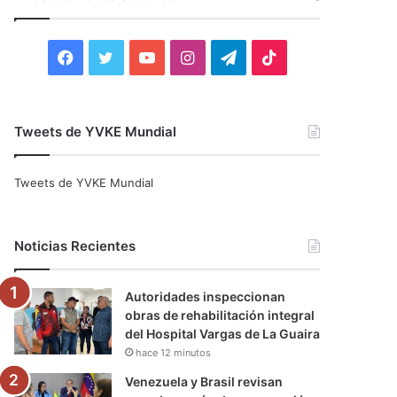
r
:
F
T
Y
I
T
T
a
w
o
n
e
i
c
i
u
s
l
k
Tweets de YVKE Mundial
e
t
T
t
e
T
Tweets de YVKE Mundial
b
t
u
a
g
o
o
e
b
g
r
k
Noticias Recientes
o
r
e
r
a
Autoridades inspeccionan
k
a
m
obras de rehabilitación integral
del Hospital Vargas de La Guaira
m
hace 12 minutos
Venezuela y Brasil revisan