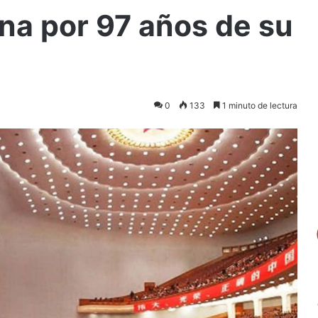
na por 97 años de su
0
133
1 minuto de lectura