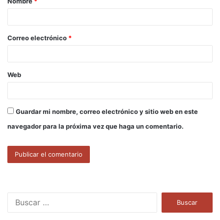
Nombre
*
r
i
o
Correo electrónico
*
*
Web
Guardar mi nombre, correo electrónico y sitio web en este
navegador para la próxima vez que haga un comentario.
B
u
s