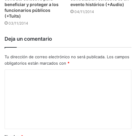
beneficiar y proteger a los
evento histórico (+Audio)
funcionarios públicos
04/11/2014
(+Tuits)
03/11/2014
Deja un comentario
Tu dirección de correo electrónico no será publicada.
Los campos
obligatorios están marcados con
*
C
o
m
e
n
t
a