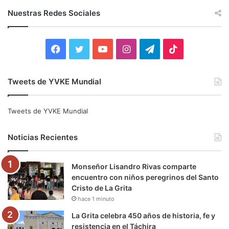
c
Nuestras Redes Sociales
a
r
:
F
T
Y
I
T
T
a
w
o
n
e
i
Tweets de YVKE Mundial
c
i
u
s
l
k
e
t
T
t
e
T
Tweets de YVKE Mundial
b
t
u
a
g
o
Noticias Recientes
o
e
b
g
r
k
Monseñor Lisandro Rivas comparte
o
r
e
r
a
encuentro con niños peregrinos del Santo
Cristo de La Grita
k
a
m
hace 1 minuto
m
La Grita celebra 450 años de historia, fe y
resistencia en el Táchira