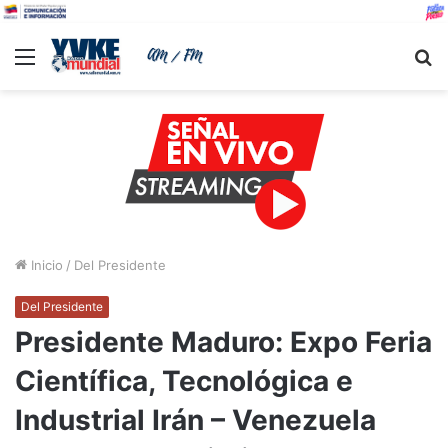
Menu
B
Inicio
/
Del Presidente
Del Presidente
Presidente Maduro: Expo Feria
Científica, Tecnológica e
Industrial Irán – Venezuela