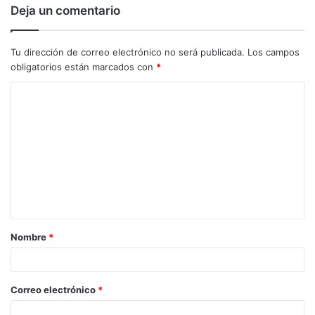
Deja un comentario
Tu dirección de correo electrónico no será publicada.
Los campos
obligatorios están marcados con
*
C
o
m
e
n
t
a
Nombre
*
r
i
o
Correo electrónico
*
*