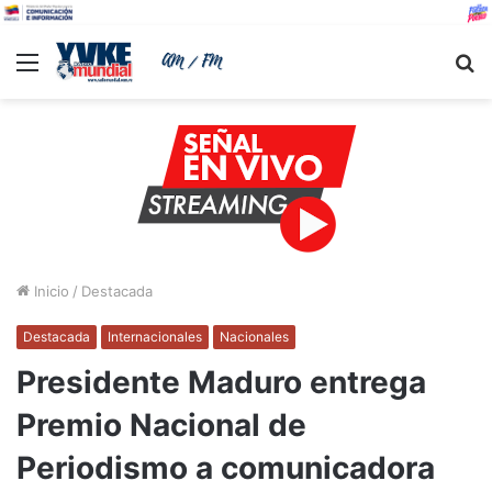
Menu
B
Inicio
/
Destacada
Destacada
Internacionales
Nacionales
Presidente Maduro entrega
Premio Nacional de
Periodismo a comunicadora