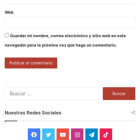
Web
Guardar mi nombre, correo electrónico y sitio web en este
navegador para la próxima vez que haga un comentario.
B
u
s
c
Nuestras Redes Sociales
a
r
:
F
T
Y
I
T
T