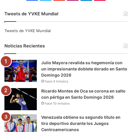
a
w
o
n
e
i
Tweets de YVKE Mundial
c
i
u
s
l
k
e
t
T
t
e
T
Tweets de YVKE Mundial
b
t
u
a
g
o
Noticias Recientes
o
e
b
g
r
k
Julio Mayora revalida su hegemonía con
o
r
e
r
a
un impresionante doblete dorado en Santo
Domingo 2026
k
a
m
hace 4 minutos
m
Ricardo Montes de Oca se corona en salto
con pértiga en Santo Domingo 2026
hace 10 minutos
Venezuela obtiene su segundo título en
tiro deportivo durante los Juegos
Centroamericanos