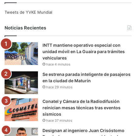
e
t
T
t
e
T
Tweets de YVKE Mundial
b
t
u
a
g
o
Noticias Recientes
o
e
b
g
r
k
INTT mantiene operativo especial con
o
r
e
r
a
unidad móvil en La Guaira para trámites
vehiculares
k
a
m
hace 4 minutos
m
Se estrena parada inteligente de pasajeros
en la ciudad de Maturín
hace 29 minutos
Conatel y Cámara de la Radiodifusión
reinician mesas técnicas tras eventos
sísmicos
hace 37 minutos
Designan al ingeniero Juan Crisóstomo