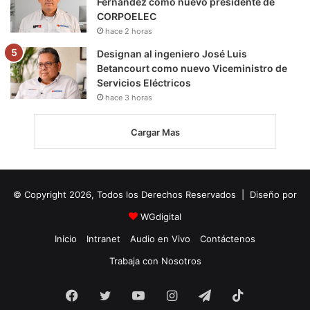
Fernández como nuevo presidente de
CORPOELEC
hace 2 horas
Designan al ingeniero José Luis
Betancourt como nuevo Viceministro de
Servicios Eléctricos
hace 3 horas
Cargar Mas
© Copyright 2026, Todos los Derechos Reservados | Diseño por
WGdigital
Inicio
Intranet
Audio en Vivo
Contáctenos
Trabaja con Nosotros
Facebook
Twitter
YouTube
Instagram
Telegram
TikTok