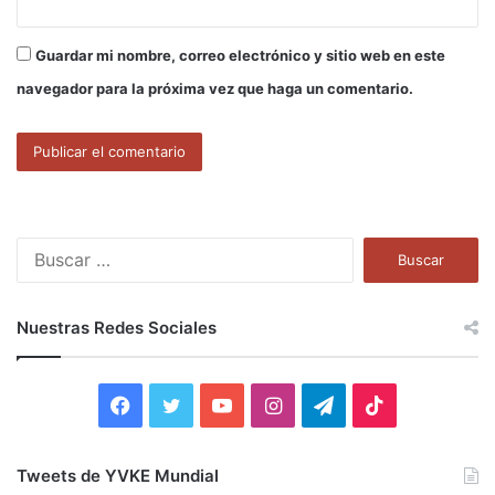
Guardar mi nombre, correo electrónico y sitio web en este
navegador para la próxima vez que haga un comentario.
B
u
s
c
Nuestras Redes Sociales
a
r
:
F
T
Y
I
T
T
a
w
o
n
e
i
Tweets de YVKE Mundial
c
i
u
s
l
k