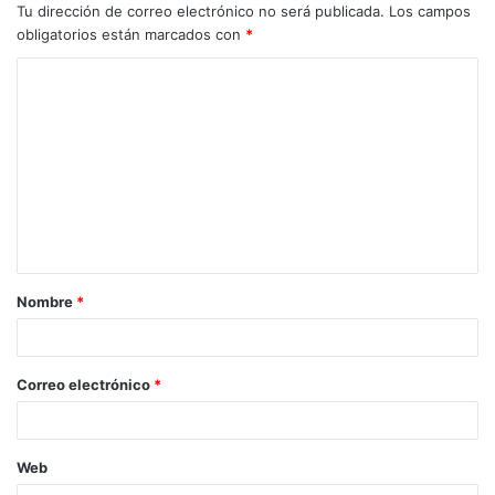
Tu dirección de correo electrónico no será publicada.
Los campos
obligatorios están marcados con
*
C
o
m
e
n
t
a
Nombre
*
r
i
o
Correo electrónico
*
*
Web