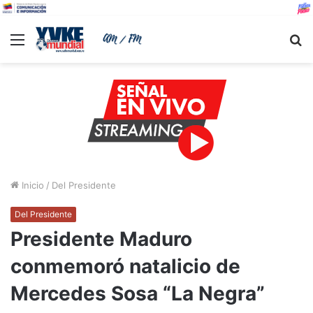
Menu
B
Inicio
/
Del Presidente
Del Presidente
Presidente Maduro
conmemoró natalicio de
Mercedes Sosa “La Negra”