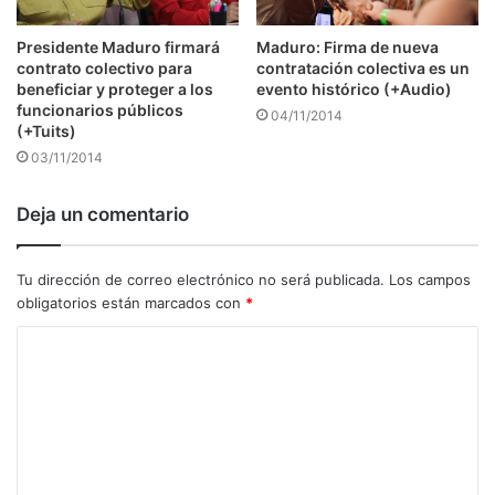
Presidente Maduro firmará
Maduro: Firma de nueva
contrato colectivo para
contratación colectiva es un
beneficiar y proteger a los
evento histórico (+Audio)
funcionarios públicos
04/11/2014
(+Tuits)
03/11/2014
Deja un comentario
Tu dirección de correo electrónico no será publicada.
Los campos
obligatorios están marcados con
*
C
o
m
e
n