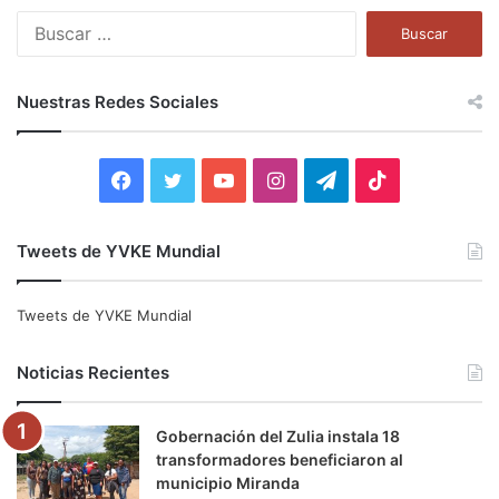
B
u
s
c
Nuestras Redes Sociales
a
r
:
F
T
Y
I
T
T
a
w
o
n
e
i
Tweets de YVKE Mundial
c
i
u
s
l
k
e
t
T
t
e
T
Tweets de YVKE Mundial
b
t
u
a
g
o
Noticias Recientes
o
e
b
g
r
k
Gobernación del Zulia instala 18
o
r
e
r
a
transformadores beneficiaron al
municipio Miranda
k
a
m