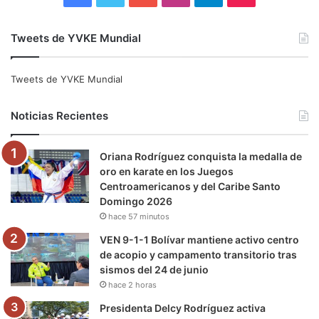
a
w
o
n
e
i
Tweets de YVKE Mundial
c
i
u
s
l
k
e
t
T
t
e
T
Tweets de YVKE Mundial
b
t
u
a
g
o
Noticias Recientes
o
e
b
g
r
k
Oriana Rodríguez conquista la medalla de
o
r
e
r
a
oro en karate en los Juegos
Centroamericanos y del Caribe Santo
k
a
m
Domingo 2026
hace 57 minutos
m
VEN 9-1-1 Bolívar mantiene activo centro
de acopio y campamento transitorio tras
sismos del 24 de junio
hace 2 horas
Presidenta Delcy Rodríguez activa