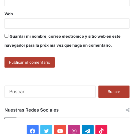
Web
Guardar mi nombre, correo electrónico y sitio web en este
navegador para la próxima vez que haga un comentario.
B
u
s
c
Nuestras Redes Sociales
a
r
:
F
T
Y
I
T
T