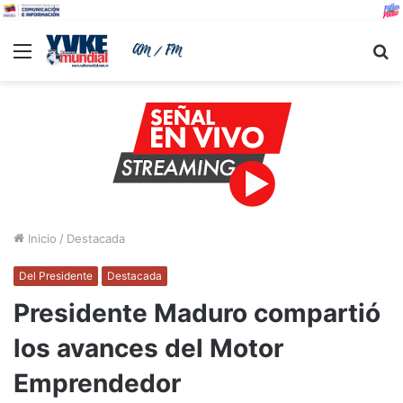
Menu
B
Inicio
/
Destacada
Del Presidente
Destacada
Presidente Maduro compartió
los avances del Motor
Emprendedor