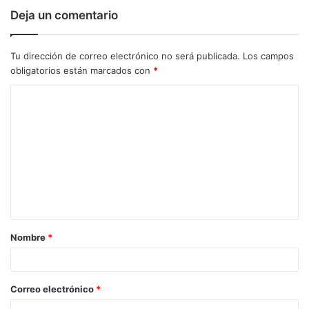
Deja un comentario
Tu dirección de correo electrónico no será publicada.
Los campos
obligatorios están marcados con
*
C
o
m
e
n
t
a
Nombre
*
r
i
o
Correo electrónico
*
*