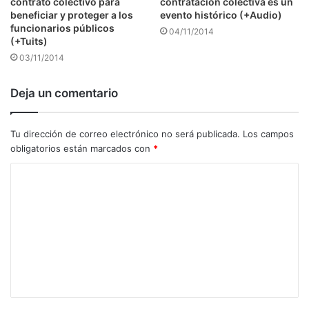
contrato colectivo para
contratación colectiva es un
beneficiar y proteger a los
evento histórico (+Audio)
funcionarios públicos
04/11/2014
(+Tuits)
03/11/2014
Deja un comentario
Tu dirección de correo electrónico no será publicada.
Los campos
obligatorios están marcados con
*
C
o
m
e
n
t
a