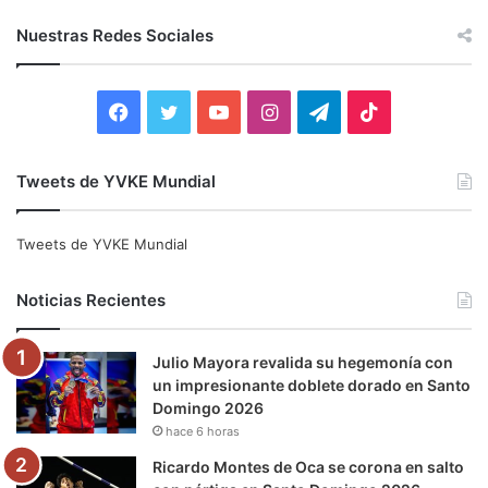
s
c
Nuestras Redes Sociales
a
r
:
F
T
Y
I
T
T
a
w
o
n
e
i
Tweets de YVKE Mundial
c
i
u
s
l
k
e
t
T
t
e
T
Tweets de YVKE Mundial
b
t
u
a
g
o
Noticias Recientes
o
e
b
g
r
k
Julio Mayora revalida su hegemonía con
o
r
e
r
a
un impresionante doblete dorado en Santo
Domingo 2026
k
a
m
hace 6 horas
m
Ricardo Montes de Oca se corona en salto