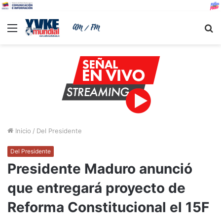
Menu
B
Inicio
/
Del Presidente
Del Presidente
Presidente Maduro anunció
que entregará proyecto de
Reforma Constitucional el 15F