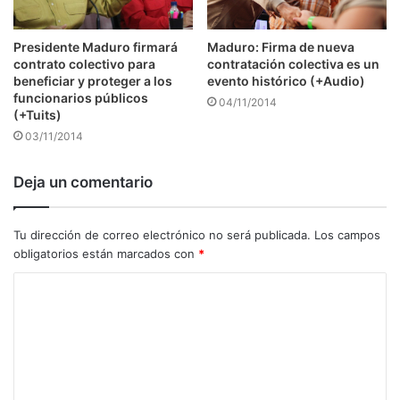
Presidente Maduro firmará
Maduro: Firma de nueva
contrato colectivo para
contratación colectiva es un
beneficiar y proteger a los
evento histórico (+Audio)
funcionarios públicos
04/11/2014
(+Tuits)
03/11/2014
Deja un comentario
Tu dirección de correo electrónico no será publicada.
Los campos
obligatorios están marcados con
*
C
o
m
e
n