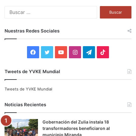
B
u
s
c
Nuestras Redes Sociales
a
r
:
F
T
Y
I
T
T
a
w
o
n
e
i
Tweets de YVKE Mundial
c
i
u
s
l
k
e
t
T
t
e
T
Tweets de YVKE Mundial
b
t
u
a
g
o
Noticias Recientes
o
e
b
g
r
k
Gobernación del Zulia instala 18
o
r
e
r
a
transformadores beneficiaron al
municipio Miranda