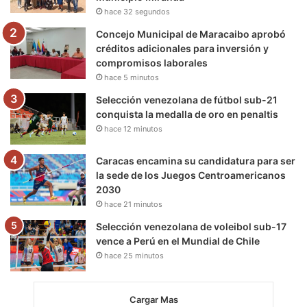
k
a
m
hace 32 segundos
m
Concejo Municipal de Maracaibo aprobó
créditos adicionales para inversión y
compromisos laborales
hace 5 minutos
Selección venezolana de fútbol sub-21
conquista la medalla de oro en penaltis
hace 12 minutos
Caracas encamina su candidatura para ser
la sede de los Juegos Centroamericanos
2030
hace 21 minutos
Selección venezolana de voleibol sub-17
vence a Perú en el Mundial de Chile
hace 25 minutos
Cargar Mas