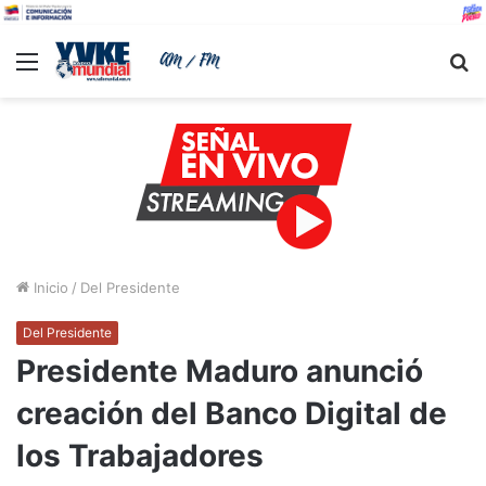
Menu
B
Inicio
/
Del Presidente
Del Presidente
Presidente Maduro anunció
creación del Banco Digital de
los Trabajadores