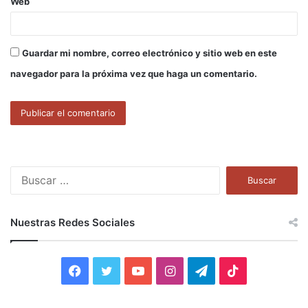
Web
Guardar mi nombre, correo electrónico y sitio web en este
navegador para la próxima vez que haga un comentario.
B
u
s
c
Nuestras Redes Sociales
a
r
:
F
T
Y
I
T
T
a
w
o
n
e
i