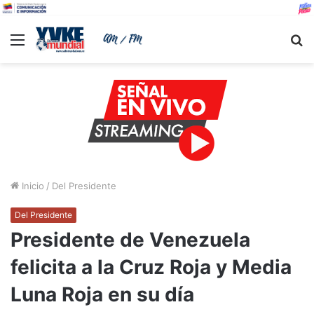
Menu
B
Inicio
/
Del Presidente
Del Presidente
Presidente de Venezuela
felicita a la Cruz Roja y Media
Luna Roja en su día