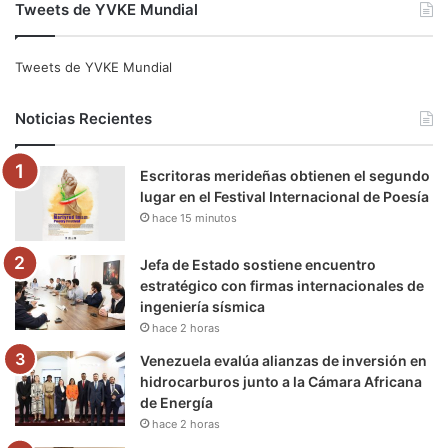
Tweets de YVKE Mundial
c
i
u
s
l
k
e
t
T
t
e
T
Tweets de YVKE Mundial
b
t
u
a
g
o
Noticias Recientes
o
e
b
g
r
k
Escritoras merideñas obtienen el segundo
o
r
e
r
a
lugar en el Festival Internacional de Poesía
hace 15 minutos
k
a
m
m
Jefa de Estado sostiene encuentro
estratégico con firmas internacionales de
ingeniería sísmica
hace 2 horas
Venezuela evalúa alianzas de inversión en
hidrocarburos junto a la Cámara Africana
de Energía
hace 2 horas