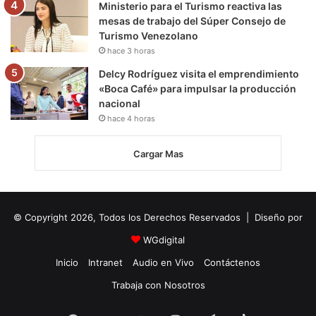
Ministerio para el Turismo reactiva las
mesas de trabajo del Súper Consejo de
Turismo Venezolano
hace 3 horas
Delcy Rodríguez visita el emprendimiento
«Boca Café» para impulsar la producción
nacional
hace 4 horas
Cargar Mas
© Copyright 2026, Todos los Derechos Reservados | Diseño por
WGdigital
Inicio
Intranet
Audio en Vivo
Contáctenos
Trabaja con Nosotros