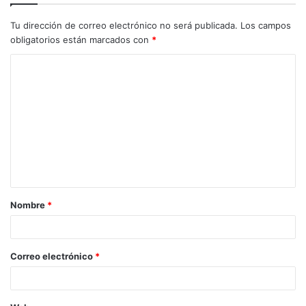
Tu dirección de correo electrónico no será publicada.
Los campos
obligatorios están marcados con
*
C
o
m
e
n
t
a
Nombre
*
r
i
o
Correo electrónico
*
*