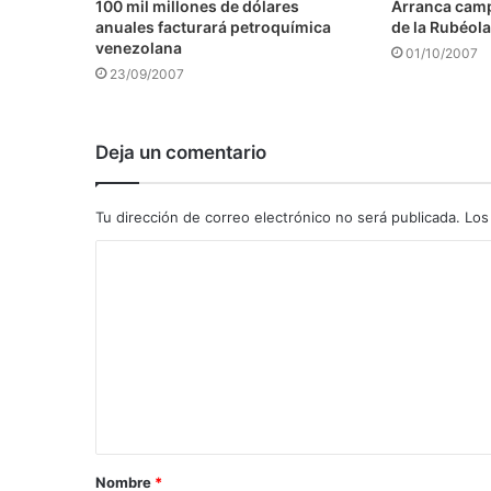
100 mil millones de dólares
Arranca camp
anuales facturará petroquímica
de la Rubéola
venezolana
01/10/2007
23/09/2007
Deja un comentario
Tu dirección de correo electrónico no será publicada.
Los
C
o
m
e
n
t
a
Nombre
*
r