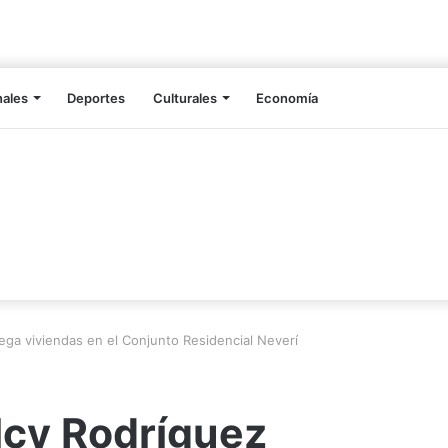
nales
Deportes
Culturales
Economía
ega viviendas en el Conjunto Residencial Neverí
lcy Rodríguez