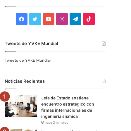
r
:
F
T
Y
I
T
T
a
w
o
n
e
i
c
i
u
s
l
k
Tweets de YVKE Mundial
e
t
T
t
e
T
Tweets de YVKE Mundial
b
t
u
a
g
o
o
e
b
g
r
k
Noticias Recientes
o
r
e
r
a
Jefa de Estado sostiene
k
a
m
encuentro estratégico con
firmas internacionales de
m
ingeniería sísmica
hace 3 minutos