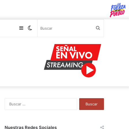
Sidebar
Switch
Buscar
skin
B
u
s
c
a
Nuestras Redes Sociales