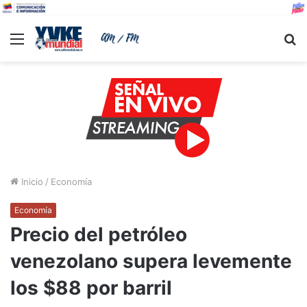
Menu
B
Inicio
/
Economía
Economía
Precio del petróleo
venezolano supera levemente
los $88 por barril