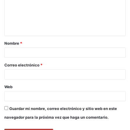
m
e
n
t
a
Nombre
*
r
i
o
Correo electrónico
*
*
Web
Guardar mi nombre, correo electrónico y sitio web en este
navegador para la próxima vez que haga un comentario.