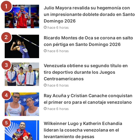
Julio Mayora revalida su hegemonía con
o
r
e
r
a
un impresionante doblete dorado en Santo
Domingo 2026
k
a
m
hace 6 horas
m
Ricardo Montes de Oca se corona en salto
con pértiga en Santo Domingo 2026
hace 6 horas
Venezuela obtiene su segundo título en
tiro deportivo durante los Juegos
Centroamericanos
hace 6 horas
Ray Acuña y Cristian Canache conquistan
el primer oro para el canotaje venezolano
hace 6 horas
Wilkeinner Lugo y Katherin Echandia
lideran la cosecha venezolana en el
levantamiento de pesas