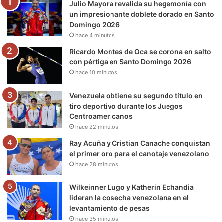
Julio Mayora revalida su hegemonía con
o
r
e
r
a
un impresionante doblete dorado en Santo
Domingo 2026
k
a
m
hace 4 minutos
m
Ricardo Montes de Oca se corona en salto
con pértiga en Santo Domingo 2026
hace 10 minutos
Venezuela obtiene su segundo título en
tiro deportivo durante los Juegos
Centroamericanos
hace 22 minutos
Ray Acuña y Cristian Canache conquistan
el primer oro para el canotaje venezolano
hace 28 minutos
Wilkeinner Lugo y Katherin Echandia
lideran la cosecha venezolana en el
levantamiento de pesas
hace 35 minutos