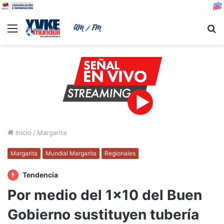
Menu
B
Inicio
/
Margarita
Margarita
Mundial Margarita
Regionales
Tendencia
Por medio del 1×10 del Buen
Gobierno sustituyen tubería