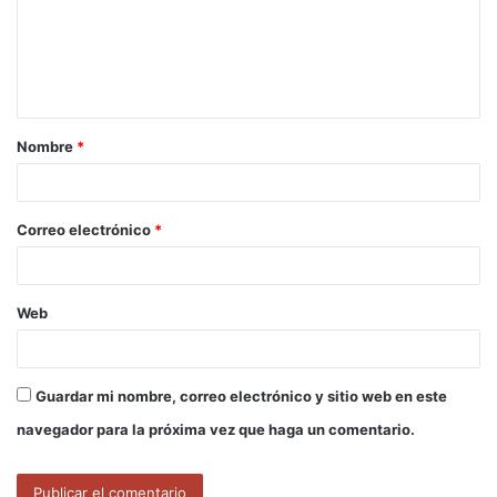
e
n
t
a
Nombre
*
r
i
o
Correo electrónico
*
*
Web
Guardar mi nombre, correo electrónico y sitio web en este
navegador para la próxima vez que haga un comentario.