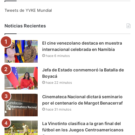
e
t
T
t
e
T
Tweets de YVKE Mundial
b
t
u
a
g
o
Noticias Recientes
o
e
b
g
r
k
El cine venezolano destaca en muestra
o
r
e
r
a
internacional celebrada en Namibia
hace 6 minutos
k
a
m
m
Jefa de Estado conmemoró la Batalla de
Boyacá
hace 22 minutos
Cinemateca Nacional dictará seminario
por el centenario de Margot Benacerraf
hace 31 minutos
La Vinotinto clasifica a la gran final del
fútbol en los Juegos Centroamericanos