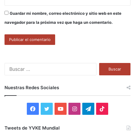
Guardar mi nombre, correo electrónico y sitio web en este
navegador para la próxima vez que haga un comentario.
B
u
s
c
Nuestras Redes Sociales
a
r
:
F
T
Y
I
T
T
a
w
o
n
e
i
Tweets de YVKE Mundial
c
i
u
s
l
k