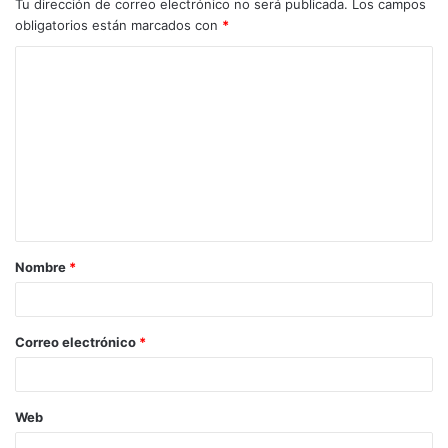
Tu dirección de correo electrónico no será publicada.
Los campos
obligatorios están marcados con
*
C
o
m
e
n
t
a
Nombre
*
r
i
o
Correo electrónico
*
*
Web