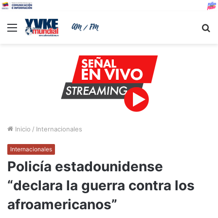
Menu
B
Inicio
/
Internacionales
Internacionales
Policía estadounidense
“declara la guerra contra los
afroamericanos”