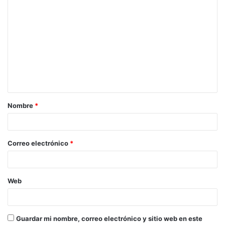
C
o
m
e
n
t
a
Nombre
*
r
i
o
Correo electrónico
*
*
Web
Guardar mi nombre, correo electrónico y sitio web en este