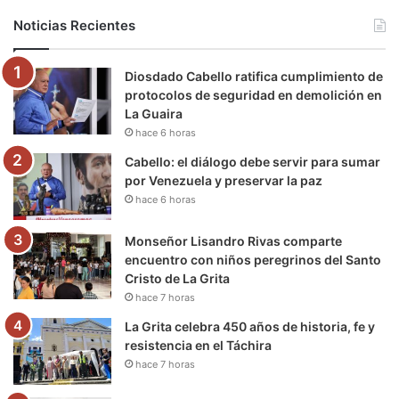
b
t
u
a
g
o
Noticias Recientes
o
e
b
g
r
k
Diosdado Cabello ratifica cumplimiento de
o
r
e
r
a
protocolos de seguridad en demolición en
La Guaira
k
a
m
hace 6 horas
m
Cabello: el diálogo debe servir para sumar
por Venezuela y preservar la paz
hace 6 horas
Monseñor Lisandro Rivas comparte
encuentro con niños peregrinos del Santo
Cristo de La Grita
hace 7 horas
La Grita celebra 450 años de historia, fe y
resistencia en el Táchira
hace 7 horas