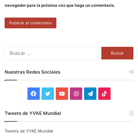
navegador para la próxima vez que haga un comentario.
B
u
s
c
Nuestras Redes Sociales
a
r
:
F
T
Y
I
T
T
a
w
o
n
e
i
Tweets de YVKE Mundial
c
i
u
s
l
k
e
t
T
t
e
T
Tweets de YVKE Mundial