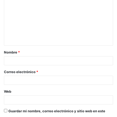
o
m
e
n
t
a
Nombre
*
r
i
o
Correo electrónico
*
*
Web
Guardar mi nombre, correo electrónico y sitio web en este