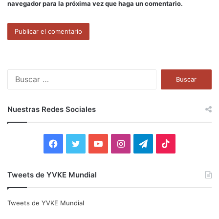
navegador para la próxima vez que haga un comentario.
B
u
s
c
Nuestras Redes Sociales
a
r
:
F
T
Y
I
T
T
a
w
o
n
e
i
Tweets de YVKE Mundial
c
i
u
s
l
k
e
t
T
t
e
T
Tweets de YVKE Mundial