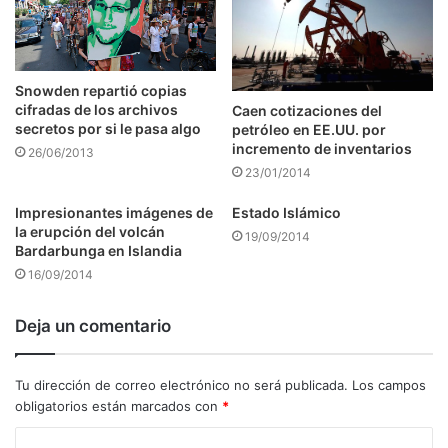
Snowden repartió copias
cifradas de los archivos
Caen cotizaciones del
secretos por si le pasa algo
petróleo en EE.UU. por
incremento de inventarios
26/06/2013
23/01/2014
Impresionantes imágenes de
Estado Islámico
la erupción del volcán
19/09/2014
Bardarbunga en Islandia
16/09/2014
Deja un comentario
Tu dirección de correo electrónico no será publicada.
Los campos
obligatorios están marcados con
*
C