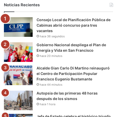
b
t
u
a
g
o
Noticias Recientes
o
e
b
g
r
k
Consejo Local de Planificación Pública de
o
r
e
r
a
Cabimas abrió concurso para tres
vacantes
k
a
m
hace 36 segundos
m
Gobierno Nacional despliega el Plan de
Energía y Vida en San Francisco
hace 20 minutos
Alcalde Gian Carlo Di Martino reinauguró
el Centro de Participación Popular
Francisco Eugenio Bustamante
hace 44 minutos
Autopsia de las primeras 48 horas
después de los sismos
hace 1 hora
Jefa de Estado celebra el histórico triunfo