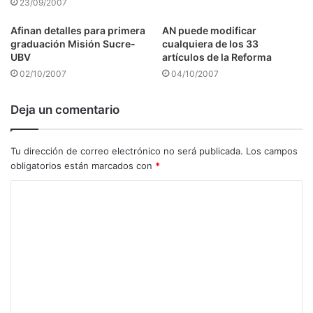
23/09/2007
Afinan detalles para primera
AN puede modificar
graduación Misión Sucre-
cualquiera de los 33
UBV
artículos de la Reforma
02/10/2007
04/10/2007
Deja un comentario
Tu dirección de correo electrónico no será publicada.
Los campos
obligatorios están marcados con
*
C
o
m
e
n
t