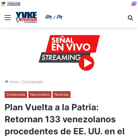
Menu
B
Inicio
/
Destacada
Destacada
Nacionales
Noticias
Plan Vuelta a la Patria:
Retornan 133 venezolanos
procedentes de EE. UU. en el