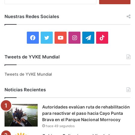
u
s
c
Nuestras Redes Sociales
a
r
:
F
T
Y
I
T
T
a
w
o
n
e
i
Tweets de YVKE Mundial
c
i
u
s
l
k
e
t
T
t
e
T
Tweets de YVKE Mundial
b
t
u
a
g
o
Noticias Recientes
o
e
b
g
r
k
Autoridades evalúan ruta de rehabilitación
o
r
e
r
a
para reactivar el paso hacia Cayo Punta
Brava en el Parque Nacional Morrocoy
k
a
m
hace 49 segundos
m