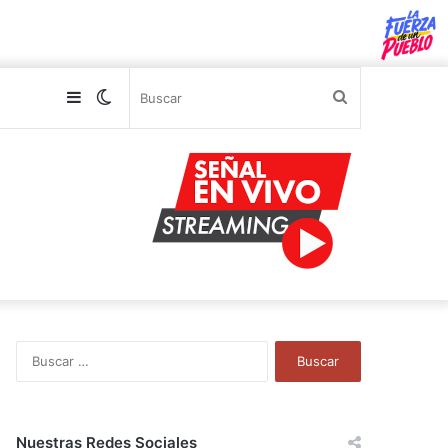
Sidebar
Switch
Buscar
skin
B
u
s
c
a
Nuestras Redes Sociales