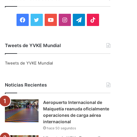
r
:
F
T
Y
I
T
T
a
w
o
n
e
i
c
i
u
s
l
k
Tweets de YVKE Mundial
e
t
T
t
e
T
Tweets de YVKE Mundial
b
t
u
a
g
o
o
e
b
g
r
k
Noticias Recientes
o
r
e
r
a
Aeropuerto Internacional de
k
a
m
Maiquetía reanuda oficialmente
operaciones de carga aérea
m
internacional
hace 50 segundos