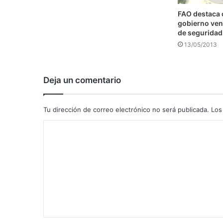
FAO destaca
gobierno ven
de seguridad
13/05/2013
Deja un comentario
Tu dirección de correo electrónico no será publicada.
Los
C
o
m
e
n
t
a