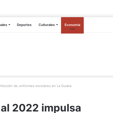
nales
Deportes
Culturales
Economía
nfección de uniformes escolares en La Guaira
nal 2022 impulsa