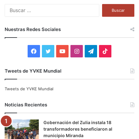
B
u
s
c
Nuestras Redes Sociales
a
r
:
F
T
Y
I
T
T
a
w
o
n
e
i
Tweets de YVKE Mundial
c
i
u
s
l
k
e
t
T
t
e
T
Tweets de YVKE Mundial
b
t
u
a
g
o
Noticias Recientes
o
e
b
g
r
k
Gobernación del Zulia instala 18
o
r
e
r
a
transformadores beneficiaron al
municipio Miranda
k
a
m