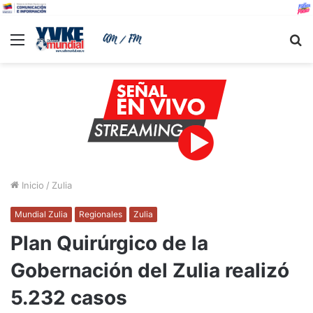
Menu
B
Inicio
/
Zulia
Mundial Zulia
Regionales
Zulia
Plan Quirúrgico de la
Gobernación del Zulia realizó
5.232 casos