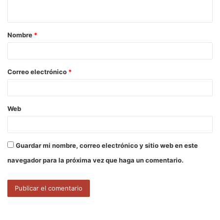
t
a
Nombre
*
r
i
o
Correo electrónico
*
*
Web
Guardar mi nombre, correo electrónico y sitio web en este
navegador para la próxima vez que haga un comentario.