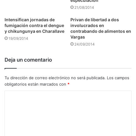
especulación
21/08/2014
Intensifican jornadas de
Privan de libertad a dos
fumigación contra el dengue
involucrados en
y chikungunya en Charallave
contrabando de alimentos en
Vargas
19/09/2014
24/09/2014
Deja un comentario
Tu dirección de correo electrónico no será publicada.
Los campos
obligatorios están marcados con
*
C
o
m
e
n