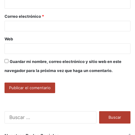
i
o
Correo electrónico
*
*
Web
Guardar mi nombre, correo electrónico y sitio web en este
navegador para la próxima vez que haga un comentario.
B
u
s
c