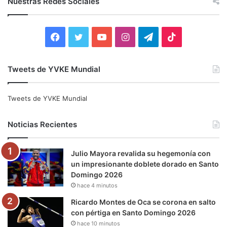
Nuestras Redes Sociales
a
r
:
F
T
Y
I
T
T
a
w
o
n
e
i
Tweets de YVKE Mundial
c
i
u
s
l
k
e
t
T
t
e
T
Tweets de YVKE Mundial
b
t
u
a
g
o
Noticias Recientes
o
e
b
g
r
k
Julio Mayora revalida su hegemonía con
o
r
e
r
a
un impresionante doblete dorado en Santo
Domingo 2026
k
a
m
hace 4 minutos
m
Ricardo Montes de Oca se corona en salto
con pértiga en Santo Domingo 2026
hace 10 minutos