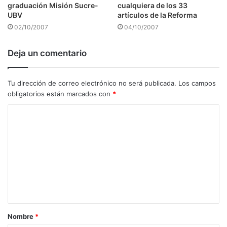
graduación Misión Sucre-
cualquiera de los 33
UBV
artículos de la Reforma
02/10/2007
04/10/2007
Deja un comentario
Tu dirección de correo electrónico no será publicada.
Los campos
obligatorios están marcados con
*
C
o
m
e
n
t
a
Nombre
*
r