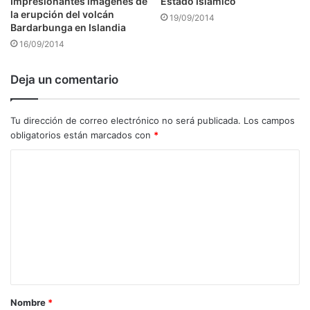
Impresionantes imágenes de
Estado Islámico
la erupción del volcán
19/09/2014
Bardarbunga en Islandia
16/09/2014
Deja un comentario
Tu dirección de correo electrónico no será publicada.
Los campos
obligatorios están marcados con
*
C
o
m
e
n
t
a
Nombre
*
r