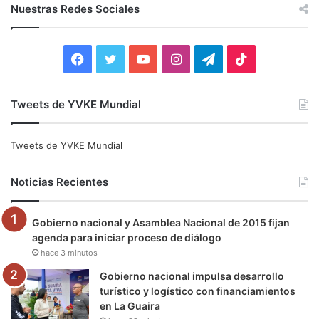
c
Nuestras Redes Sociales
a
r
:
F
T
Y
I
T
T
a
w
o
n
e
i
Tweets de YVKE Mundial
c
i
u
s
l
k
e
t
T
t
e
T
Tweets de YVKE Mundial
b
t
u
a
g
o
Noticias Recientes
o
e
b
g
r
k
Gobierno nacional y Asamblea Nacional de 2015 fijan
o
r
e
r
a
agenda para iniciar proceso de diálogo
hace 3 minutos
k
a
m
Gobierno nacional impulsa desarrollo
m
turístico y logístico con financiamientos
en La Guaira