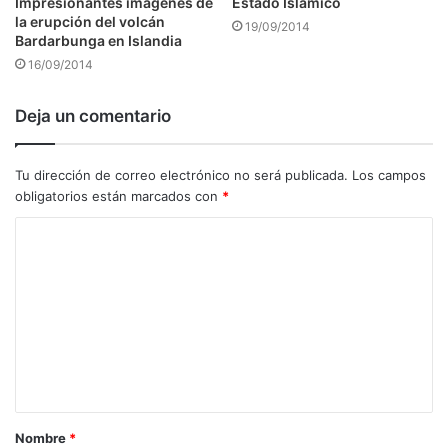
Impresionantes imágenes de
Estado Islámico
la erupción del volcán
19/09/2014
Bardarbunga en Islandia
16/09/2014
Deja un comentario
Tu dirección de correo electrónico no será publicada.
Los campos
obligatorios están marcados con
*
C
o
m
e
n
t
a
Nombre
*
r