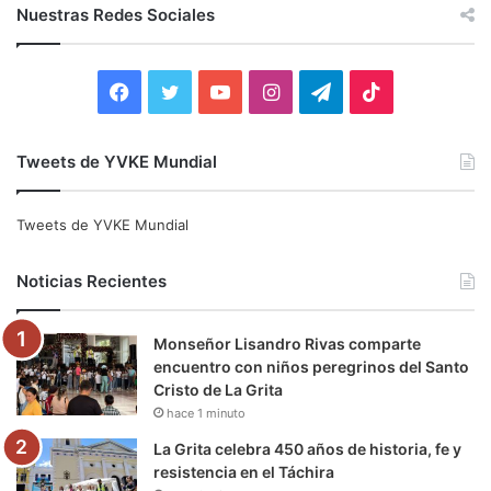
c
Nuestras Redes Sociales
a
r
:
F
T
Y
I
T
T
a
w
o
n
e
i
Tweets de YVKE Mundial
c
i
u
s
l
k
e
t
T
t
e
T
Tweets de YVKE Mundial
b
t
u
a
g
o
Noticias Recientes
o
e
b
g
r
k
Monseñor Lisandro Rivas comparte
o
r
e
r
a
encuentro con niños peregrinos del Santo
Cristo de La Grita
k
a
m
hace 1 minuto
m
La Grita celebra 450 años de historia, fe y
resistencia en el Táchira