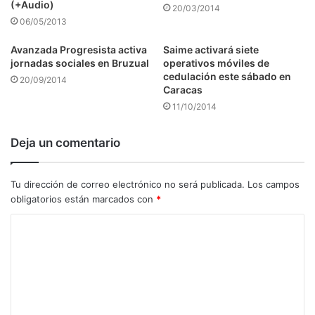
(+Audio)
20/03/2014
06/05/2013
Avanzada Progresista activa
Saime activará siete
jornadas sociales en Bruzual
operativos móviles de
cedulación este sábado en
20/09/2014
Caracas
11/10/2014
Deja un comentario
Tu dirección de correo electrónico no será publicada.
Los campos
obligatorios están marcados con
*
C
o
m
e
n