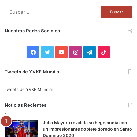
B
u
s
c
Nuestras Redes Sociales
a
r
:
F
T
Y
I
T
T
a
w
o
n
e
i
Tweets de YVKE Mundial
c
i
u
s
l
k
e
t
T
t
e
T
Tweets de YVKE Mundial
b
t
u
a
g
o
Noticias Recientes
o
e
b
g
r
k
Julio Mayora revalida su hegemonía con
o
r
e
r
a
un impresionante doblete dorado en Santo
Domingo 2026