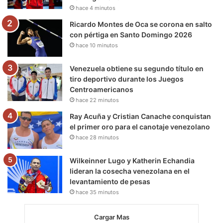
k
a
m
hace 4 minutos
m
Ricardo Montes de Oca se corona en salto
con pértiga en Santo Domingo 2026
hace 10 minutos
Venezuela obtiene su segundo título en
tiro deportivo durante los Juegos
Centroamericanos
hace 22 minutos
Ray Acuña y Cristian Canache conquistan
el primer oro para el canotaje venezolano
hace 28 minutos
Wilkeinner Lugo y Katherin Echandia
lideran la cosecha venezolana en el
levantamiento de pesas
hace 35 minutos
Cargar Mas