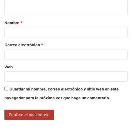
t
a
Nombre
*
r
i
o
Correo electrónico
*
*
Web
Guardar mi nombre, correo electrónico y sitio web en este
navegador para la próxima vez que haga un comentario.