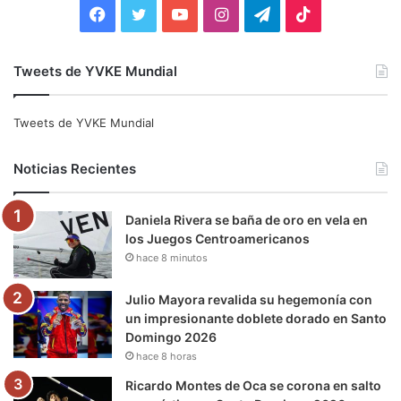
:
F
T
Y
I
T
T
a
w
o
n
e
i
Tweets de YVKE Mundial
c
i
u
s
l
k
e
t
T
t
e
T
Tweets de YVKE Mundial
b
t
u
a
g
o
Noticias Recientes
o
e
b
g
r
k
Daniela Rivera se baña de oro en vela en
o
r
e
r
a
los Juegos Centroamericanos
hace 8 minutos
k
a
m
m
Julio Mayora revalida su hegemonía con
un impresionante doblete dorado en Santo
Domingo 2026
hace 8 horas
Ricardo Montes de Oca se corona en salto