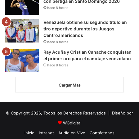
con pértiga en Santo Domingo 2026
hace 8 horas
Venezuela obtiene su segundo título en
tiro deportivo durante los Juegos
Centroamericanos
hace 8 horas
Ray Acuña y Cristian Canache conquistan
el primer oro para el canotaje venezolano
hace 8 horas
Cargar Mas
© Copyright 2026, Todos los Derechos Reservados | Diseño por
WGdigital
Inicio
Intranet
Audio en Vivo
Contáctenos