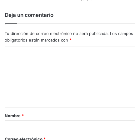
Deja un comentario
Tu dirección de correo electrónico no será publicada.
Los campos
obligatorios están marcados con
*
C
o
m
e
n
t
a
Nombre
*
r
i
o
Correo electrónico
*