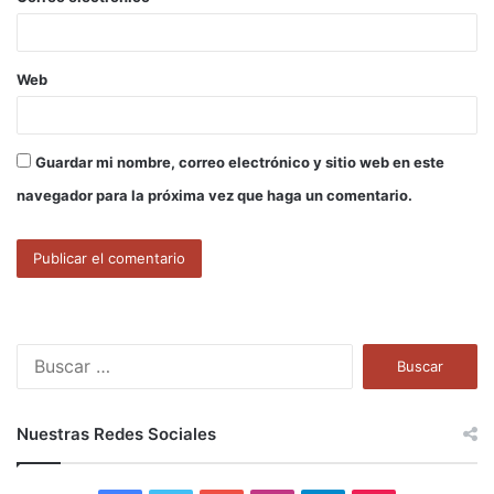
*
Web
Guardar mi nombre, correo electrónico y sitio web en este
navegador para la próxima vez que haga un comentario.
B
u
s
c
Nuestras Redes Sociales
a
r