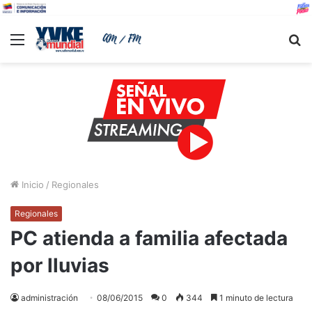
Menu
B
Inicio
/
Regionales
Regionales
PC atienda a familia afectada
por lluvias
administración
08/06/2015
0
344
1 minuto de lectura