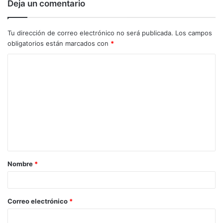
Deja un comentario
Tu dirección de correo electrónico no será publicada.
Los campos
obligatorios están marcados con
*
C
o
m
e
n
t
a
Nombre
*
r
i
o
Correo electrónico
*
*