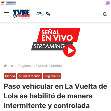
Menu
B
Inicio
/
Regionales
/
Mundial Mérida
Mérida
Mundial Mérida
Regionales
Paso vehicular en La Vuelta de
Lola se habilitó de manera
intermitente y controlada