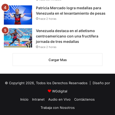
Patricia Mercado logra medallas para
Venezuela en el levantamiento de pesas
hace 2 horas
Venezuela destaca en el atletismo
centroamericano con una fructífera
jornada de tres medallas
hace 2 horas
Cargar Mas
© Copyright 2026, Todos los Derechos Reservados | Diseño por
WGdigital
Inicio
Intranet
Audio en Vivo
Contáctenos
Trabaja con Nosotros