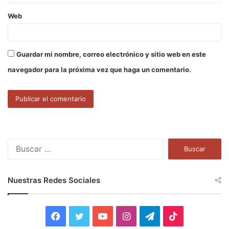
Web
Guardar mi nombre, correo electrónico y sitio web en este
navegador para la próxima vez que haga un comentario.
B
u
s
c
Nuestras Redes Sociales
a
r
:
F
T
Y
I
T
T