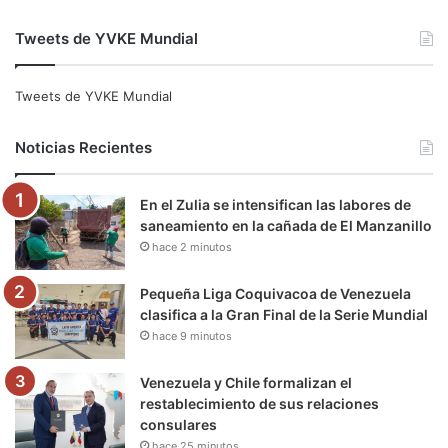
a
w
o
n
e
i
Tweets de YVKE Mundial
c
i
u
s
l
k
e
t
T
t
e
T
Tweets de YVKE Mundial
b
t
u
a
g
o
Noticias Recientes
o
e
b
g
r
k
En el Zulia se intensifican las labores de
o
r
e
r
a
saneamiento en la cañada de El Manzanillo
hace 2 minutos
k
a
m
m
Pequeña Liga Coquivacoa de Venezuela
clasifica a la Gran Final de la Serie Mundial
hace 9 minutos
Venezuela y Chile formalizan el
restablecimiento de sus relaciones
consulares
hace 25 minutos