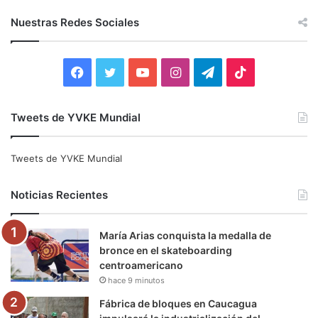
s
c
Nuestras Redes Sociales
a
r
:
F
T
Y
I
T
T
a
w
o
n
e
i
Tweets de YVKE Mundial
c
i
u
s
l
k
e
t
T
t
e
T
Tweets de YVKE Mundial
b
t
u
a
g
o
Noticias Recientes
o
e
b
g
r
k
María Arias conquista la medalla de
o
r
e
r
a
bronce en el skateboarding
centroamericano
k
a
m
hace 9 minutos
m
Fábrica de bloques en Caucagua