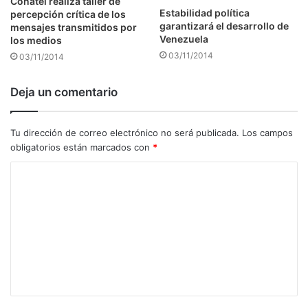
Conatel realiza taller de
Estabilidad política
percepción crítica de los
garantizará el desarrollo de
mensajes transmitidos por
Venezuela
los medios
03/11/2014
03/11/2014
Deja un comentario
Tu dirección de correo electrónico no será publicada.
Los campos
obligatorios están marcados con
*
C
o
m
e
n
t
a