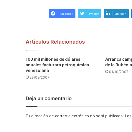
Facebook
Twitter
LinkedIn
Articulos Relacionados
100 mil millones de dólares
Arranca camp
anuales facturará petroquímica
de la Rubéola
venezolana
01/10/2007
23/09/2007
Deja un comentario
Tu dirección de correo electrónico no será publicada.
Los
C