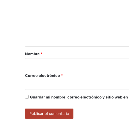
o
m
e
n
t
a
Nombre
*
r
i
o
Correo electrónico
*
*
Guardar mi nombre, correo electrónico y sitio web en