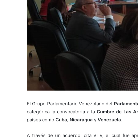
El Grupo Parlamentario Venezolano del
Parlament
categórica la convocatoria a la
Cumbre de Las A
países como
Cuba, Nicaragua
y
Venezuela
.
A través de un acuerdo, cita VTV, el cual fue a