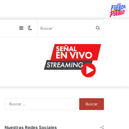
Sidebar
Switch
Buscar
skin
B
u
s
c
a
Nuestras Redes Sociales