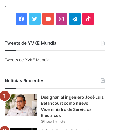
r
:
F
T
Y
I
T
T
a
w
o
n
e
i
c
i
u
s
l
k
Tweets de YVKE Mundial
e
t
T
t
e
T
Tweets de YVKE Mundial
b
t
u
a
g
o
o
e
b
g
r
k
Noticias Recientes
o
r
e
r
a
Designan al ingeniero José Luis
k
a
m
Betancourt como nuevo
Viceministro de Servicios
m
Eléctricos
hace 1 minuto