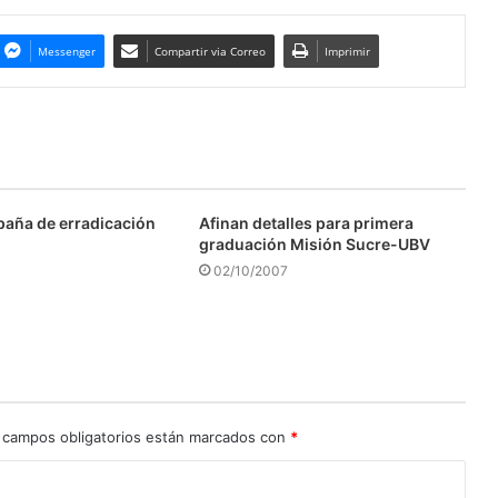
Messenger
Compartir via Correo
Imprimir
aña de erradicación
Afinan detalles para primera
graduación Misión Sucre-UBV
02/10/2007
 campos obligatorios están marcados con
*