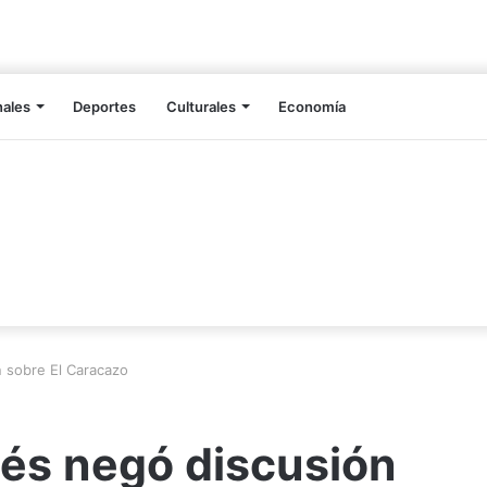
nales
Deportes
Culturales
Economía
 sobre El Caracazo
és negó discusión