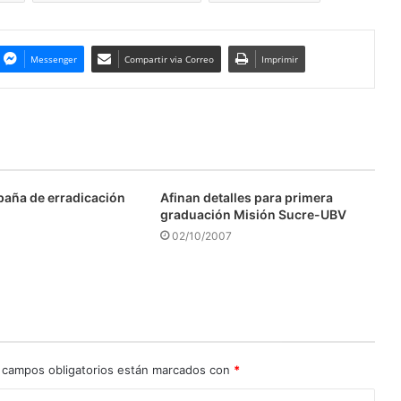
Messenger
Compartir via Correo
Imprimir
aña de erradicación
Afinan detalles para primera
graduación Misión Sucre-UBV
02/10/2007
 campos obligatorios están marcados con
*