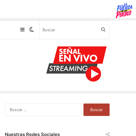
Sidebar
Switch
Buscar
skin
B
u
s
c
a
Nuestras Redes Sociales