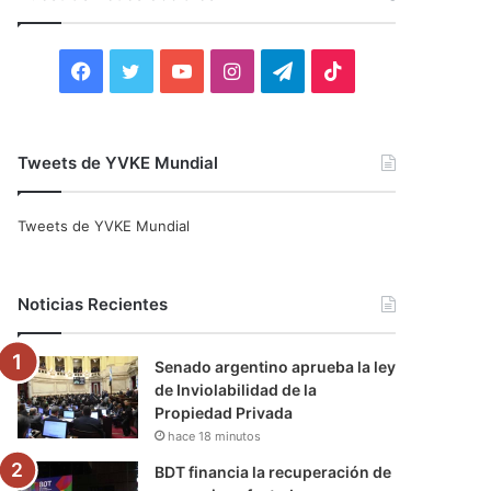
r
:
F
T
Y
I
T
T
a
w
o
n
e
i
c
i
u
s
l
k
Tweets de YVKE Mundial
e
t
T
t
e
T
Tweets de YVKE Mundial
b
t
u
a
g
o
o
e
b
g
r
k
Noticias Recientes
o
r
e
r
a
Senado argentino aprueba la ley
k
a
m
de Inviolabilidad de la
Propiedad Privada
m
hace 18 minutos
BDT financia la recuperación de