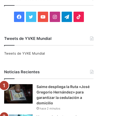
r
:
F
T
Y
I
T
T
a
w
o
n
e
i
c
i
u
s
l
k
Tweets de YVKE Mundial
e
t
T
t
e
T
Tweets de YVKE Mundial
b
t
u
a
g
o
o
e
b
g
r
k
Noticias Recientes
o
r
e
r
a
Saime despliega la Ruta «José
k
a
m
Gregorio Hernández» para
garantizar la cedulación a
m
domicilio
hace 2 minutos