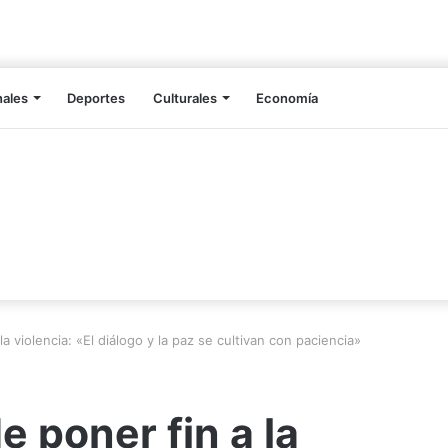
nales
Deportes
Culturales
Economía
a violencia: «El diálogo y la paz se cultivan con paciencia»
 poner fin a la