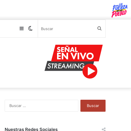
Sidebar
Switch
Buscar
skin
B
u
s
c
a
Nuestras Redes Sociales