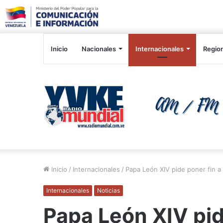
Inicio
Nacionales
Internacionales
Regio
Inicio
/
Internacionales
/
Papa León XIV pide poner fin a l
Internacionales
Noticias
Papa León XIV pide