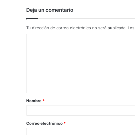
Deja un comentario
Tu dirección de correo electrónico no será publicada.
Los
C
o
m
e
n
t
a
Nombre
*
r
i
o
Correo electrónico
*
*