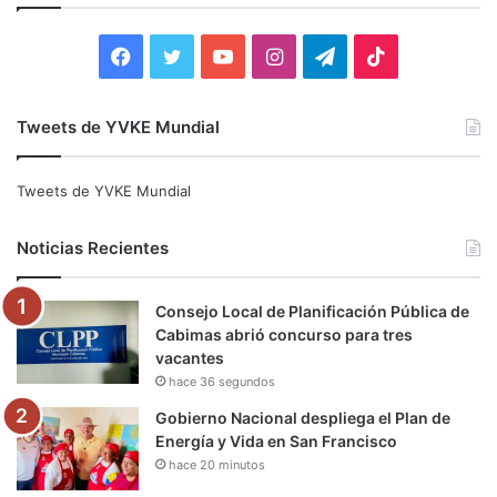
r
:
F
T
Y
I
T
T
a
w
o
n
e
i
Tweets de YVKE Mundial
c
i
u
s
l
k
e
t
T
t
e
T
Tweets de YVKE Mundial
b
t
u
a
g
o
Noticias Recientes
o
e
b
g
r
k
Consejo Local de Planificación Pública de
o
r
e
r
a
Cabimas abrió concurso para tres
vacantes
k
a
m
hace 36 segundos
m
Gobierno Nacional despliega el Plan de
Energía y Vida en San Francisco
hace 20 minutos