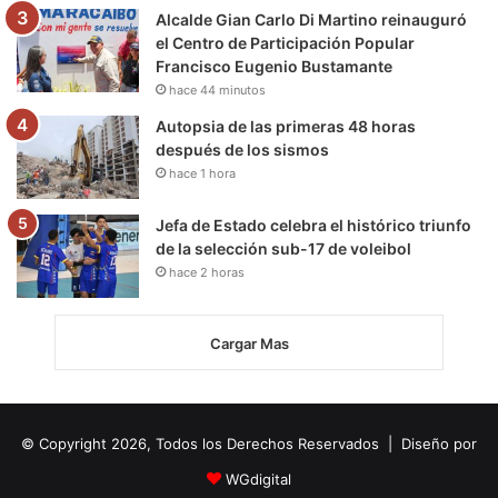
Alcalde Gian Carlo Di Martino reinauguró
el Centro de Participación Popular
Francisco Eugenio Bustamante
hace 44 minutos
Autopsia de las primeras 48 horas
después de los sismos
hace 1 hora
Jefa de Estado celebra el histórico triunfo
de la selección sub-17 de voleibol
hace 2 horas
Cargar Mas
© Copyright 2026, Todos los Derechos Reservados | Diseño por
WGdigital