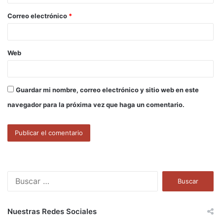
o
Correo electrónico
*
*
Web
Guardar mi nombre, correo electrónico y sitio web en este
navegador para la próxima vez que haga un comentario.
B
u
s
c
Nuestras Redes Sociales
a