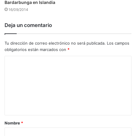
Bardarbunga en Islandia
16/09/2014
Deja un comentario
Tu dirección de correo electrónico no será publicada.
Los campos
obligatorios están marcados con
*
C
o
m
e
n
t
a
Nombre
*
r
i