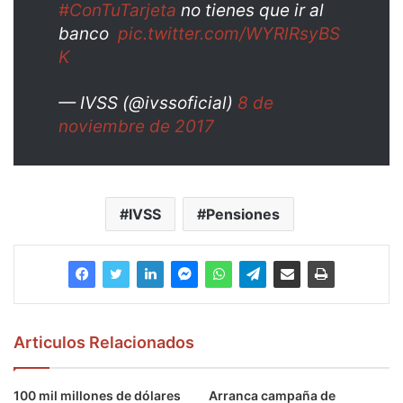
#ConTuTarjeta
no tienes que ir al
banco
pic.twitter.com/WYRlRsyBS
K
— IVSS (@ivssoficial)
8 de
noviembre de 2017
IVSS
Pensiones
Articulos Relacionados
100 mil millones de dólares
Arranca campaña de