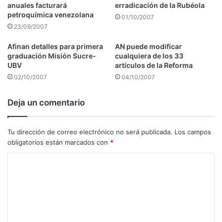
anuales facturará
erradicación de la Rubéola
petroquímica venezolana
01/10/2007
23/09/2007
Afinan detalles para primera
AN puede modificar
graduación Misión Sucre-
cualquiera de los 33
UBV
artículos de la Reforma
02/10/2007
04/10/2007
Deja un comentario
Tu dirección de correo electrónico no será publicada.
Los campos
obligatorios están marcados con
*
C
o
m
e
n