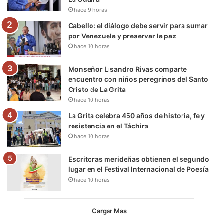
k
a
m
hace 9 horas
m
Cabello: el diálogo debe servir para sumar
por Venezuela y preservar la paz
hace 10 horas
Monseñor Lisandro Rivas comparte
encuentro con niños peregrinos del Santo
Cristo de La Grita
hace 10 horas
La Grita celebra 450 años de historia, fe y
resistencia en el Táchira
hace 10 horas
Escritoras merideñas obtienen el segundo
lugar en el Festival Internacional de Poesía
hace 10 horas
Cargar Mas