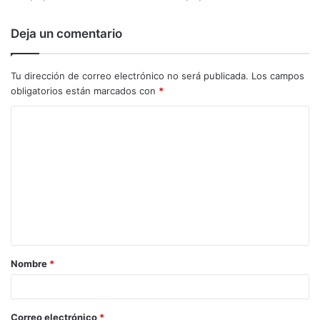
Deja un comentario
Tu dirección de correo electrónico no será publicada.
Los campos
obligatorios están marcados con
*
C
o
m
e
n
t
a
Nombre
*
r
i
o
Correo electrónico
*