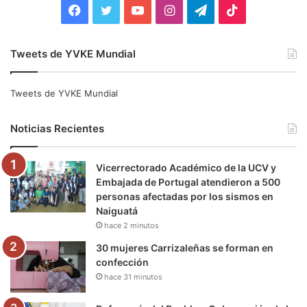
F
T
Y
I
T
T
a
w
o
n
e
i
Tweets de YVKE Mundial
c
i
u
s
l
k
e
t
T
t
e
T
Tweets de YVKE Mundial
b
t
u
a
g
o
Noticias Recientes
o
e
b
g
r
k
Vicerrectorado Académico de la UCV y
o
r
e
r
a
Embajada de Portugal atendieron a 500
personas afectadas por los sismos en
k
a
m
Naiguatá
hace 2 minutos
m
30 mujeres Carrizaleñas se forman en
confección
hace 31 minutos