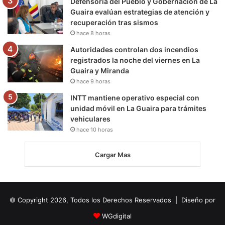
Defensoría del Pueblo y Gobernación de La
Guaira evalúan estrategias de atención y
recuperación tras sismos
hace 8 horas
Autoridades controlan dos incendios
registrados la noche del viernes en La
Guaira y Miranda
hace 9 horas
INTT mantiene operativo especial con
unidad móvil en La Guaira para trámites
vehiculares
hace 10 horas
Cargar Mas
© Copyright 2026, Todos los Derechos Reservados | Diseño por
WGdigital