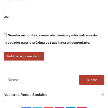
*
Web
Guardar mi nombre, correo electrónico y sitio web en este
navegador para la próxima vez que haga un comentario.
B
u
s
c
Nuestras Redes Sociales
a
r
: