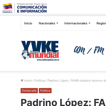
Inicio
Nacionales
Internacionales
Regio
Inicio
/
Política
/
Padrino López: FANB celebra retorno de
Destacada
Política
Padrino López: FA