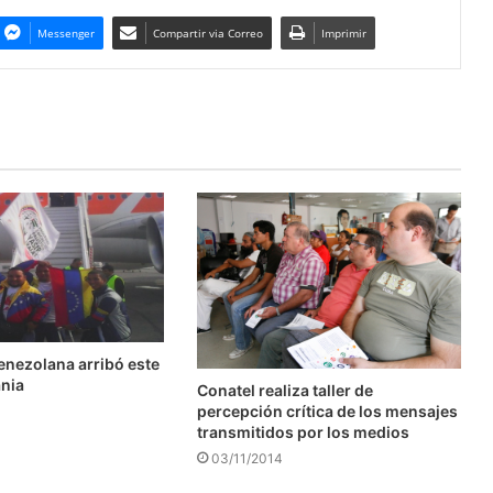
Messenger
Compartir via Correo
Imprimir
enezolana arribó este
ania
Conatel realiza taller de
percepción crítica de los mensajes
transmitidos por los medios
03/11/2014