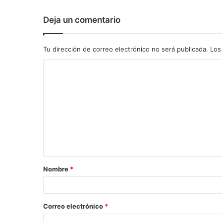
Deja un comentario
Tu dirección de correo electrónico no será publicada.
Los
C
o
m
e
n
t
a
Nombre
*
r
i
o
Correo electrónico
*
*