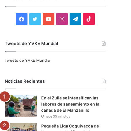
r
:
F
T
Y
I
T
T
a
w
o
n
e
i
c
i
u
s
l
k
Tweets de YVKE Mundial
e
t
T
t
e
T
Tweets de YVKE Mundial
b
t
u
a
g
o
o
e
b
g
r
k
Noticias Recientes
o
r
e
r
a
En el Zulia se intensifican las
k
a
m
labores de saneamiento en la
cañada de El Manzanillo
m
hace 35 minutos
Pequeña Liga Coquivacoa de