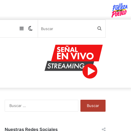
Sidebar
Switch
Buscar
skin
B
u
s
c
a
Nuestras Redes Sociales