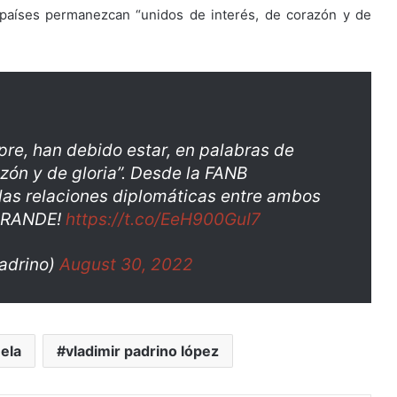
aíses permanezcan “unidos de interés, de corazón y de
re, han debido estar, en palabras de
azón y de gloria”. Desde la FANB
 las relaciones diplomáticas entre ambos
 GRANDE!
https://t.co/EeH900GuI7
padrino)
August 30, 2022
ela
vladimir padrino lópez