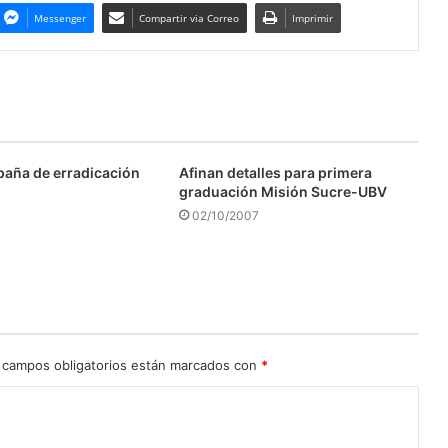
Messenger
Compartir via Correo
Imprimir
aña de erradicación
Afinan detalles para primera
graduación Misión Sucre-UBV
02/10/2007
 campos obligatorios están marcados con
*