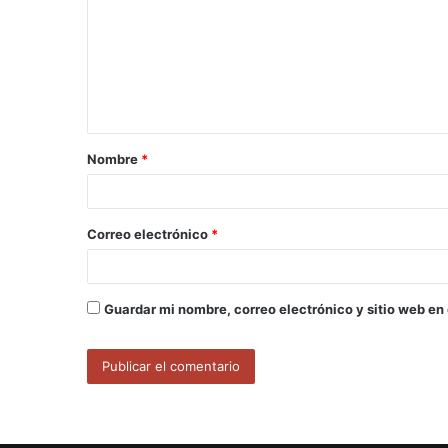
m
e
n
t
a
Nombre
*
r
i
o
Correo electrónico
*
*
Guardar mi nombre, correo electrónico y sitio web en