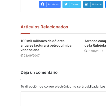
Facebook
Twitter
LinkedIn
Articulos Relacionados
100 mil millones de dólares
Arranca camp
anuales facturará petroquímica
de la Rubéola
venezolana
01/10/2007
23/09/2007
Deja un comentario
Tu dirección de correo electrónico no será publicada.
Los
C
o