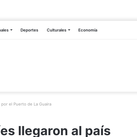
nales
Deportes
Culturales
Economía
s por el Puerto de La Guaira
íes llegaron al país