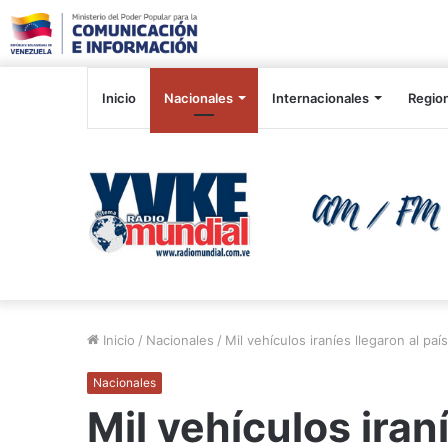
Inicio
Nacionales
Internacionales
Regio
Inicio
/
Nacionales
/
Mil vehículos iraníes llegaron al paí
Nacionales
Mil vehículos iran