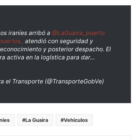
os iraníes arribó a
@LaGuaira_puerto
puertos_
atendió con seguridad y
 reconocimiento y posterior despacho. El
a activa en la logística para dar…
ara el Transporte (@TransporteGobVe)
aníes
La Guaira
Vehículos