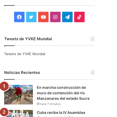
r
:
F
T
Y
I
T
T
a
w
o
n
e
i
c
i
u
s
l
k
Tweets de YVKE Mundial
e
t
T
t
e
T
Tweets de YVKE Mundial
b
t
u
a
g
o
o
e
b
g
r
k
Noticias Recientes
o
r
e
r
a
En marcha construcción de
k
a
m
muro de contención del río
Manzanares del estado Sucre
m
hace 7 minutos
Cuba recibe la IV Asamblea