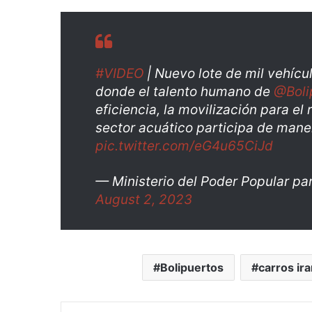
#VIDEO
| Nuevo lote de mil vehícul
donde el talento humano de
@Boli
eficiencia, la movilización para el
sector acuático participa de maner
pic.twitter.com/eG4u65CiJd
— Ministerio del Poder Popular p
August 2, 2023
Bolipuertos
carros ir