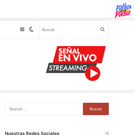
Sidebar
Switch
Buscar
skin
B
u
s
c
a
Nuestras Redes Sociales