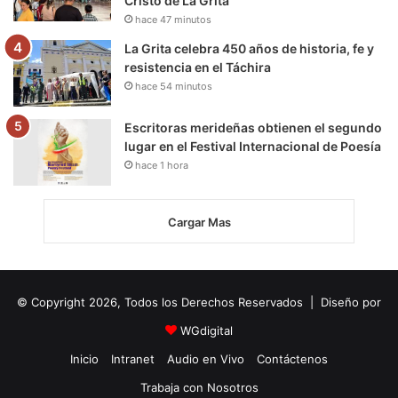
Cristo de La Grita
hace 47 minutos
La Grita celebra 450 años de historia, fe y
resistencia en el Táchira
hace 54 minutos
Escritoras merideñas obtienen el segundo
lugar en el Festival Internacional de Poesía
hace 1 hora
Cargar Mas
© Copyright 2026, Todos los Derechos Reservados | Diseño por
WGdigital
Inicio
Intranet
Audio en Vivo
Contáctenos
Trabaja con Nosotros