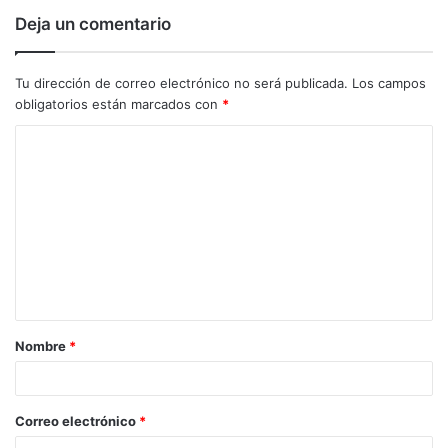
Deja un comentario
Tu dirección de correo electrónico no será publicada.
Los campos
obligatorios están marcados con
*
C
o
m
e
n
t
a
Nombre
*
r
i
o
Correo electrónico
*
*