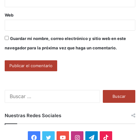
Web
Guardar mi nombre, correo electrónico y sitio web en este
navegador para la próxima vez que haga un comentario.
B
u
s
c
Nuestras Redes Sociales
a
r
:
F
T
Y
I
T
T