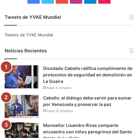
a
w
o
n
e
i
Tweets de YVKE Mundial
c
i
u
s
l
k
e
t
T
t
e
T
Tweets de YVKE Mundial
b
t
u
a
g
o
Noticias Recientes
o
e
b
g
r
k
Diosdado Cabello ratifica cumplimiento de
o
r
e
r
a
protocolos de seguridad en demolición en
La Guaira
k
a
m
hace 3 minutos
m
Cabello: el diálogo debe servir para sumar
por Venezuela y preservar la paz
hace 12 minutos
Monseñor Lisandro Rivas comparte
encuentro con niños peregrinos del Santo