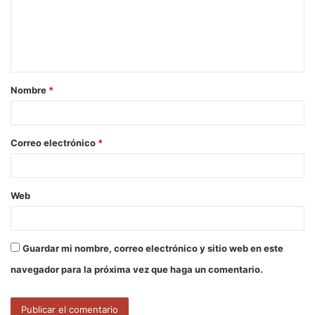
e
n
t
a
Nombre
*
r
i
o
Correo electrónico
*
*
Web
Guardar mi nombre, correo electrónico y sitio web en este
navegador para la próxima vez que haga un comentario.