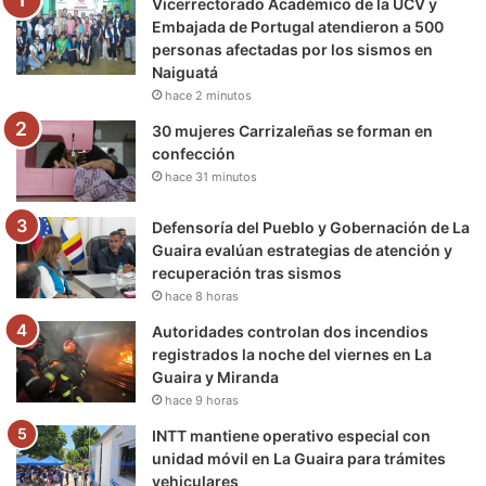
Vicerrectorado Académico de la UCV y
o
r
e
r
a
Embajada de Portugal atendieron a 500
personas afectadas por los sismos en
k
a
m
Naiguatá
hace 2 minutos
m
30 mujeres Carrizaleñas se forman en
confección
hace 31 minutos
Defensoría del Pueblo y Gobernación de La
Guaira evalúan estrategias de atención y
recuperación tras sismos
hace 8 horas
Autoridades controlan dos incendios
registrados la noche del viernes en La
Guaira y Miranda
hace 9 horas
INTT mantiene operativo especial con
unidad móvil en La Guaira para trámites
vehiculares