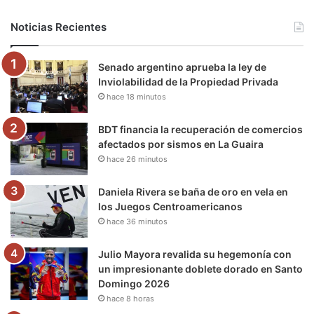
b
t
u
a
g
o
Noticias Recientes
o
e
b
g
r
k
Senado argentino aprueba la ley de
o
r
e
r
a
Inviolabilidad de la Propiedad Privada
hace 18 minutos
k
a
m
m
BDT financia la recuperación de comercios
afectados por sismos en La Guaira
hace 26 minutos
Daniela Rivera se baña de oro en vela en
los Juegos Centroamericanos
hace 36 minutos
Julio Mayora revalida su hegemonía con
un impresionante doblete dorado en Santo
Domingo 2026
hace 8 horas