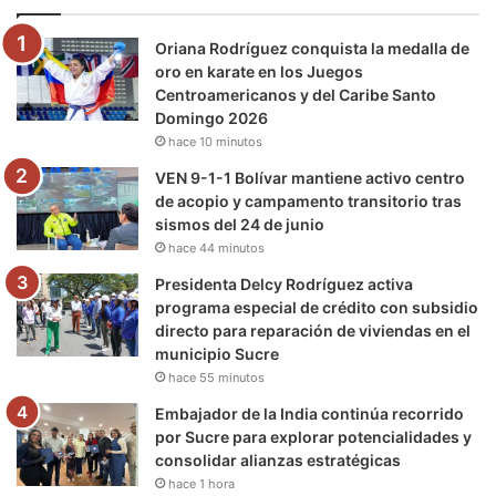
o
e
b
g
r
k
Oriana Rodríguez conquista la medalla de
o
r
e
r
a
oro en karate en los Juegos
Centroamericanos y del Caribe Santo
k
a
m
Domingo 2026
hace 10 minutos
m
VEN 9-1-1 Bolívar mantiene activo centro
de acopio y campamento transitorio tras
sismos del 24 de junio
hace 44 minutos
Presidenta Delcy Rodríguez activa
programa especial de crédito con subsidio
directo para reparación de viviendas en el
municipio Sucre
hace 55 minutos
Embajador de la India continúa recorrido
por Sucre para explorar potencialidades y
consolidar alianzas estratégicas
hace 1 hora