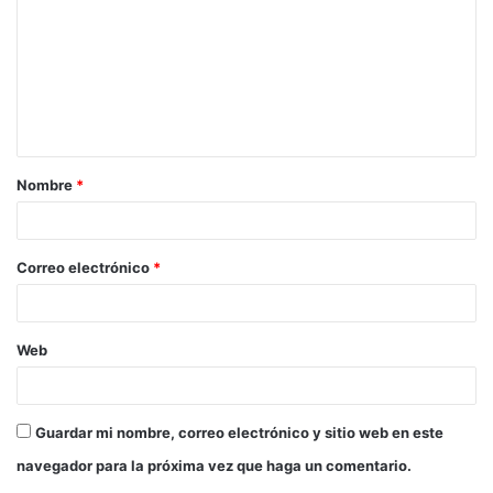
m
e
n
t
a
Nombre
*
r
i
o
Correo electrónico
*
*
Web
Guardar mi nombre, correo electrónico y sitio web en este
navegador para la próxima vez que haga un comentario.