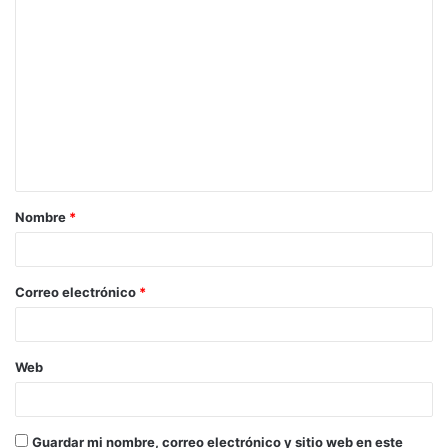
C
o
m
e
n
t
a
Nombre
*
r
i
o
Correo electrónico
*
*
Web
Guardar mi nombre, correo electrónico y sitio web en este