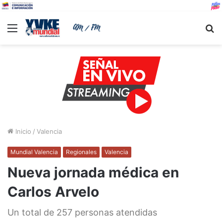
Menu
B
Inicio
/
Valencia
Mundial Valencia
Regionales
Valencia
Nueva jornada médica en
Carlos Arvelo
Un total de 257 personas atendidas