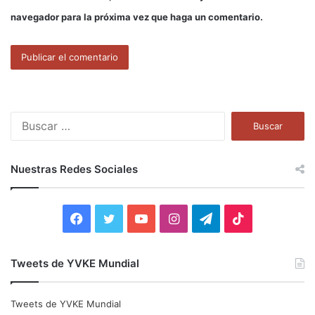
navegador para la próxima vez que haga un comentario.
B
u
s
c
Nuestras Redes Sociales
a
r
:
F
T
Y
I
T
T
a
w
o
n
e
i
Tweets de YVKE Mundial
c
i
u
s
l
k
e
t
T
t
e
T
Tweets de YVKE Mundial