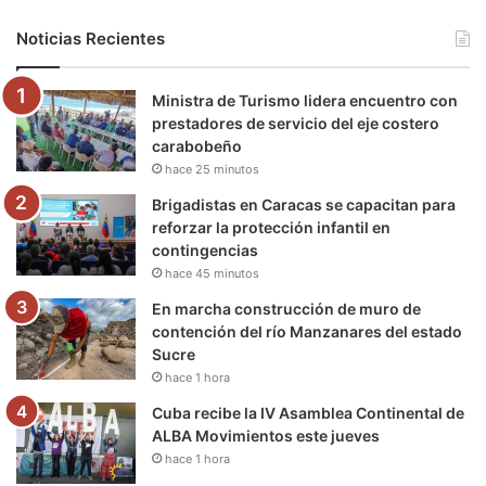
b
t
u
a
g
o
Noticias Recientes
o
e
b
g
r
k
Ministra de Turismo lidera encuentro con
o
r
e
r
a
prestadores de servicio del eje costero
carabobeño
k
a
m
hace 25 minutos
m
Brigadistas en Caracas se capacitan para
reforzar la protección infantil en
contingencias
hace 45 minutos
En marcha construcción de muro de
contención del río Manzanares del estado
Sucre
hace 1 hora
Cuba recibe la IV Asamblea Continental de
ALBA Movimientos este jueves
hace 1 hora