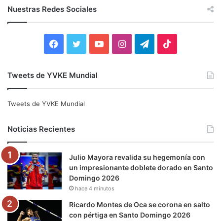
c
Nuestras Redes Sociales
a
r
:
F
T
Y
I
T
T
a
w
o
n
e
i
Tweets de YVKE Mundial
c
i
u
s
l
k
e
t
T
t
e
T
Tweets de YVKE Mundial
b
t
u
a
g
o
Noticias Recientes
o
e
b
g
r
k
Julio Mayora revalida su hegemonía con
o
r
e
r
a
un impresionante doblete dorado en Santo
Domingo 2026
k
a
m
hace 4 minutos
m
Ricardo Montes de Oca se corona en salto
con pértiga en Santo Domingo 2026