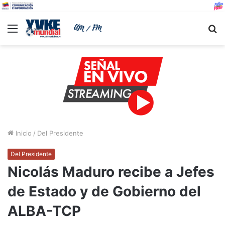
Menu
B
Inicio
/
Del Presidente
Del Presidente
Nicolás Maduro recibe a Jefes
de Estado y de Gobierno del
ALBA-TCP