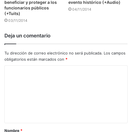
beneficiar y proteger a los
evento histórico (+Audio)
funcionarios públicos
04/11/2014
(+Tuits)
03/11/2014
Deja un comentario
Tu dirección de correo electrónico no será publicada.
Los campos
obligatorios están marcados con
*
C
o
m
e
n
t
a
Nombre
*
r