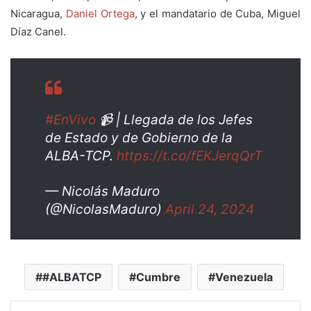
Nicaragua,
Daniel Ortega
, y el mandatario de Cuba, Miguel
Díaz Canel.
#EnVivo
📹 | Llegada de los Jefes
de Estado y de Gobierno de la
ALBA-TCP.
https://t.co/fEKJerqQrT
— Nicolás Maduro
(@NicolasMaduro)
April 24, 2024
#ALBATCP
Cumbre
Venezuela